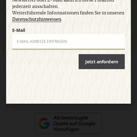
Newsletter oder E-Mail kann ich diese Funktion
jederzeit ausschalten.
Weiterführende Informationen finden Sie in unseren
Jetzt anmelden
Datenschutzhinweisen
.
E-Mail
Jetzt anfordern
AGB und Widerrufsbelehrung
Datenschutz
Barrierefreiheit
Impressum
Vertrag widerrufen
Abo online kündigen