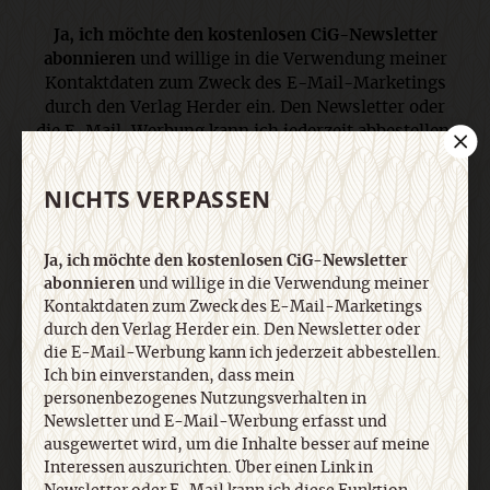
Ja, ich möchte den kostenlosen CiG-Newsletter
abonnieren
und willige in die Verwendung meiner
Kontaktdaten zum Zweck des E-Mail-Marketings
durch den Verlag Herder ein. Den Newsletter oder
die E-Mail-Werbung kann ich jederzeit abbestellen.
Ich bin einverstanden, dass mein
personenbezogenes Nutzungsverhalten in
NICHTS VERPASSEN
Newsletter und E-Mail-Werbung erfasst und
ausgewertet wird, um die Inhalte besser auf meine
Interessen auszurichten. Über einen Link in
Ja, ich möchte den kostenlosen CiG-Newsletter
Newsletter oder E-Mail kann ich diese Funktion
abonnieren
und willige in die Verwendung meiner
jederzeit ausschalten. Weiterführende
Kontaktdaten zum Zweck des E-Mail-Marketings
Informationen finden Sie in unseren
durch den Verlag Herder ein. Den Newsletter oder
Datenschutzhinweisen
.
die E-Mail-Werbung kann ich jederzeit abbestellen.
Ich bin einverstanden, dass mein
personenbezogenes Nutzungsverhalten in
Newsletter und E-Mail-Werbung erfasst und
E-Mail
ausgewertet wird, um die Inhalte besser auf meine
Interessen auszurichten. Über einen Link in