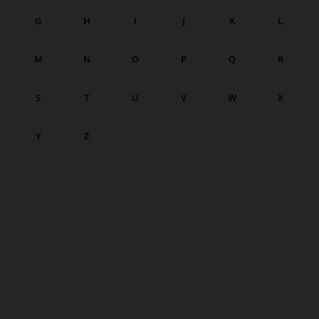
G
H
I
J
K
L
M
N
O
P
Q
R
S
T
U
V
W
X
Y
Z