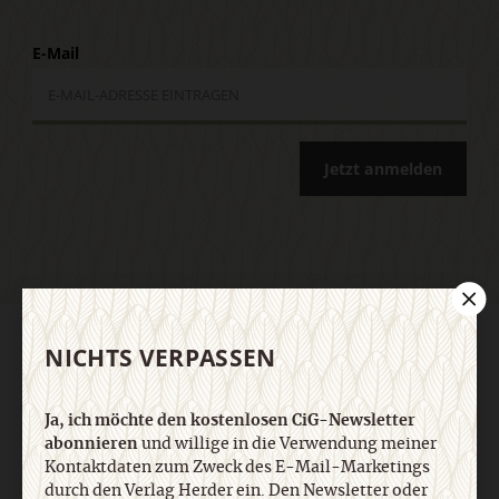
E-Mail
Jetzt anmelden
AGB und Widerrufsbelehrung
Datenschutz
Barrierefreiheit
NICHTS VERPASSEN
Impressum
Ja, ich möchte den kostenlosen CiG-Newsletter
Vertrag widerrufen
Abo online kündigen
abonnieren
und willige in die Verwendung meiner
Kontaktdaten zum Zweck des E-Mail-Marketings
durch den Verlag Herder ein. Den Newsletter oder