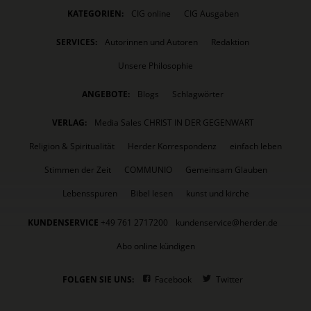
KATEGORIEN:
CIG online
CIG Ausgaben
SERVICES:
Autorinnen und Autoren
Redaktion
Unsere Philosophie
ANGEBOTE:
Blogs
Schlagwörter
VERLAG:
Media Sales CHRIST IN DER GEGENWART
Religion & Spiritualität
Herder Korrespondenz
einfach leben
Stimmen der Zeit
COMMUNIO
Gemeinsam Glauben
Lebensspuren
Bibel lesen
kunst und kirche
KUNDENSERVICE
+49 761 2717200
kundenservice@herder.de
Abo online kündigen
FOLGEN SIE UNS:
Facebook
Twitter