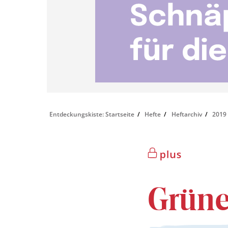
Entdeckungskiste: Startseite
Hefte
Heftarchiv
2019
Grün