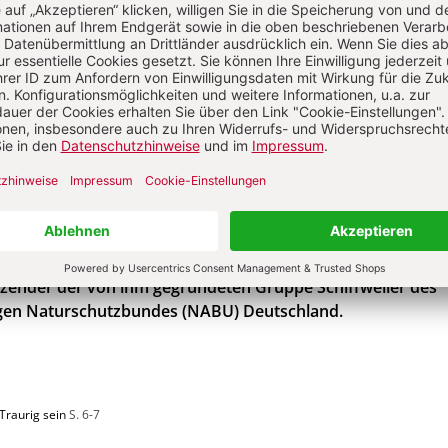
l kostenlos herunterladen.
Sie haben bereits ein Konto?
Anmelde
r Treitz
 Treitz arbeitete bis 2014 als Lehrer und Rektor an mehrere
ändischen Grundschulen. Seit nunmehr 50 Jahren ist er
tzender der von ihm gegründeten Gruppe Schiffweiler des
gen Naturschutzbundes (NABU) Deutschland.
Traurig sein
S. 6-7