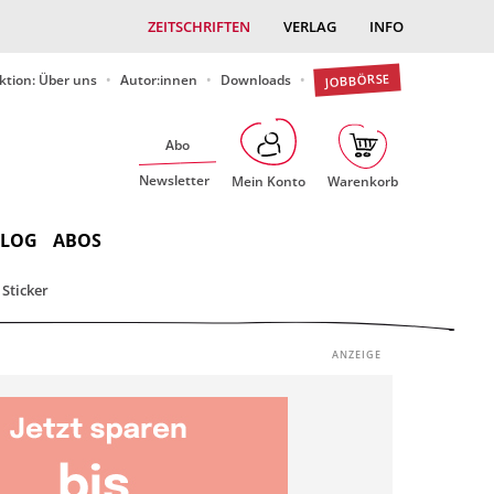
ZEITSCHRIFTEN
VERLAG
INFO
JOBBÖRSE
ktion: Über uns
Autor:innen
Downloads
Abo
Newsletter
Mein Konto
Warenkorb
BLOG
ABOS
Sticker