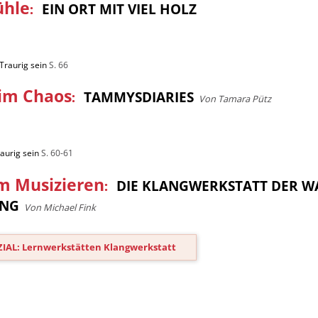
ühle
:
EIN ORT MIT VIEL HOLZ
Traurig sein
S. 66
im Chaos
:
TAMMYSDIARIES
Von Tamara Pütz
aurig sein
S. 60-61
m Musizieren
:
DIE KLANGWERKSTATT DER W
ANG
Von Michael Fink
IAL: Lernwerkstätten Klangwerkstatt