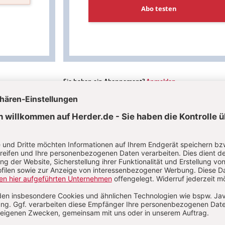
Abo testen
Sie haben ein Abonnement?
Anmelden
DOWNLOAD
t: Die Gäste der Buche
Nutzer/-innen können dieses
Jetzt registrieren