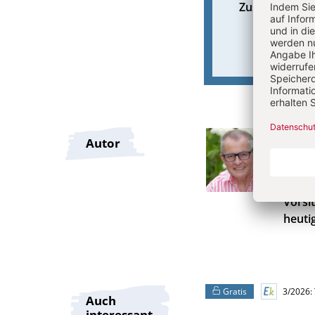
Zusatzmateria
Pete
Autor
Peter
saarl
Vorsi
heuti
Gratis
3/2026: 
Auch
interessant