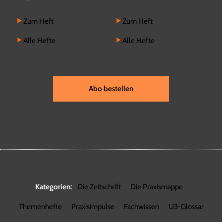
Zum Heft
Zum Heft
Alle Hefte
Alle Hefte
Abo bestellen
Kategorien:
Die Zeitschrift
Die Praxismappe
Themenhefte
Praxisimpulse
Fachwissen
U3-Glossar