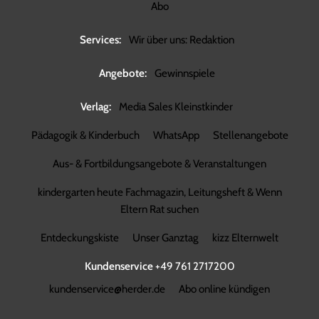
Abo
Services:
Wir über uns: Redaktion
Angebote:
Gewinnspiele
Verlag:
Media Sales Kleinstkinder
Pädagogik & Kinderbuch
WhatsApp
Stellenangebote
Aus- & Fortbildungsangebote & Veranstaltungen
kindergarten heute Fachmagazin, Leitungsheft & Wenn
Eltern Rat suchen
Entdeckungskiste
Unser Ganztag
kizz Elternwelt
Kundenservice
+49 761 2717200
kundenservice@herder.de
Abo online kündigen