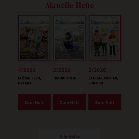
Aktuelle Hefte
4/2026
3/2026
2/2026
:
:
:
FLÜSSE, SEEN,
TRAURIG SEIN
ZAHLEN, MUSTER,
OZEANE
FORMEN
Zum Heft
Zum Heft
Zum Heft
Alle Hefte