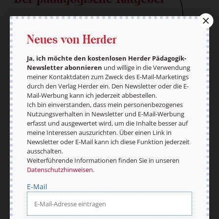
Ja, ich möchte den kostenlosen HERDER-
Pädagogik-Newsletter abonnieren
und willige in
Neues von Herder
die Verwendung meiner Kontaktdaten zum Zweck
des E-Mail-Marketings durch den Verlag Herder
ein. Den Newsletter oder die E-Mail-Werbung kann
Ja, ich möchte den kostenlosen Herder Pädagogik-
ich jederzeit abbestellen.
Newsletter abonnieren
und willige in die Verwendung
Ich bin einverstanden, dass mein
meiner Kontaktdaten zum Zweck des E-Mail-Marketings
durch den Verlag Herder ein. Den Newsletter oder die E-
personenbezogenes Nutzungsverhalten in
Mail-Werbung kann ich jederzeit abbestellen.
Newsletter und E-Mail-Werbung erfasst und
Ich bin einverstanden, dass mein personenbezogenes
ausgewertet wird, um die Inhalte besser auf
Nutzungsverhalten in Newsletter und E-Mail-Werbung
meine Interessen auszurichten. Über einen Link in
erfasst und ausgewertet wird, um die Inhalte besser auf
Newsletter oder E-Mail kann ich diese Funktion
meine Interessen auszurichten. Über einen Link in
jederzeit ausschalten.
Newsletter oder E-Mail kann ich diese Funktion jederzeit
Weiterführende Informationen finden Sie in
ausschalten.
unseren
Datenschutzhinweisen
.
Weiterführende Informationen finden Sie in unseren
Datenschutzhinweisen
.
E-Mail
E-Mail