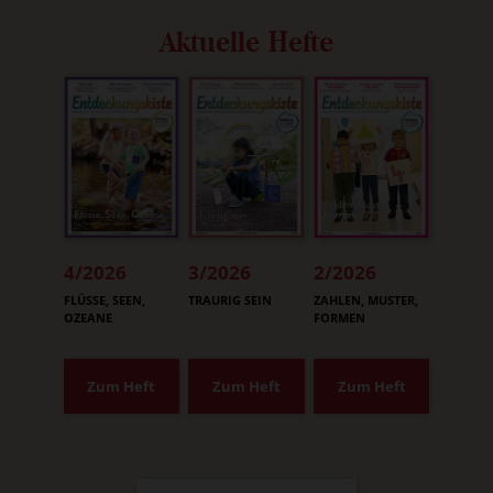
Aktuelle Hefte
4/2026
3/2026
2/2026
:
:
:
FLÜSSE, SEEN,
TRAURIG SEIN
ZAHLEN, MUSTER,
OZEANE
FORMEN
Zum Heft
Zum Heft
Zum Heft