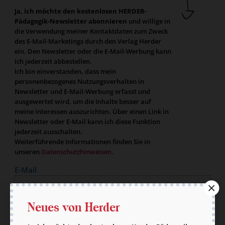
Ja, ich möchte den kostenlosen HERDER-
Pädagogik-Newsletter abonnieren
und willige in
die Verwendung meiner Kontaktdaten zum Zweck
des E-Mail-Marketings durch den Verlag Herder
ein. Den Newsletter oder die E-Mail-Werbung kann
ich jederzeit abbestellen.
Ich bin einverstanden, dass mein
personenbezogenes Nutzungsverhalten in
Newsletter und E-Mail-Werbung erfasst und
ausgewertet wird, um die Inhalte besser auf
meine Interessen auszurichten. Über einen Link in
Newsletter oder E-Mail kann ich diese Funktion
jederzeit ausschalten.
Weiterführende Informationen finden Sie in
unseren
Datenschutzhinweisen
.
E-Mail
Neues von Herder
Jetzt anmelden