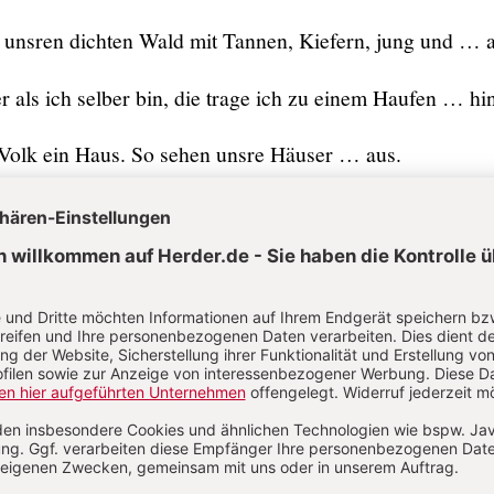
 unsren dichten Wald mit Tannen, Kiefern, jung und … a
r als ich selber bin, die trage ich zu einem Haufen … hin
 Volk ein Haus. So sehen unsre Häuser … aus.
Käferplage und fressen diese alle … Tage,
hr gefällt. Er hat uns unter Schutz … gestellt.
 nützlich sind, erfreu’n wir jedes wache … Kind.
nau hinschaut, erkennt, wer Nadelhäuser … baut.
r Umsetzung