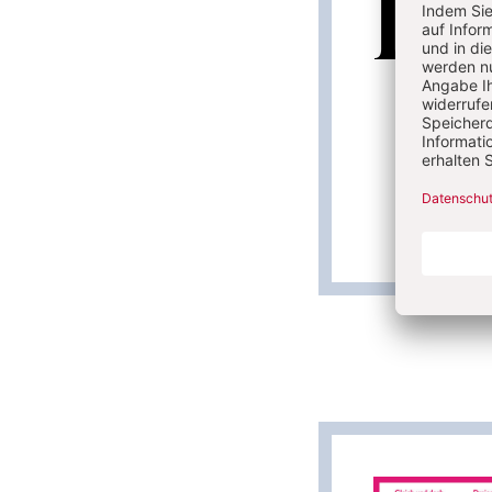
I
Lesen Si
vervolls
handelt. 
mehrmalig
Die Kinde
Ameisengat