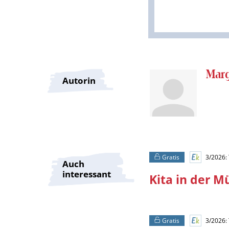
Überschrift
Mar
Autorin
Artikel-
Infos
Gratis
3/2026: 
Auch
interessant
Kita in der M
Gratis
3/2026: 