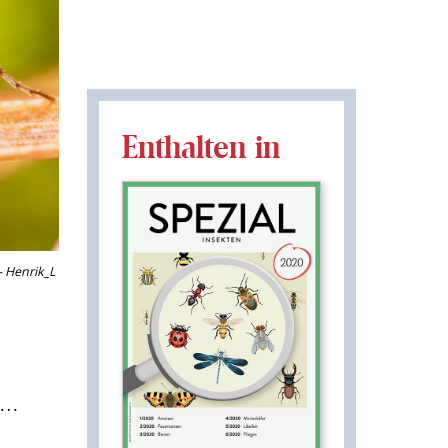
Enthalten in
- Henrik_L
g …