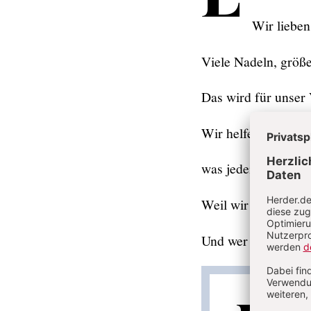
Wir lieben
Viele Nadeln, größe
Das wird für unser
Wir helfen bei der 
was jedem Förster se
Weil wir im Wald so
Und wer im Wald ge
deen zu