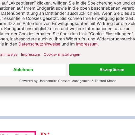
e das Gedicht vor und lassen Sie die Kinder die Reime
tändigen. Fragen Sie die Kinder, um welches Tier es sich
Die Kinder können die Verse beim wiederholten und
en Vorlesen sicher bald mitsprechen.
r recherchieren über die Rote Waldameise – oder andere
tungen – und erstellen weitere Reimverse über die Tiere.