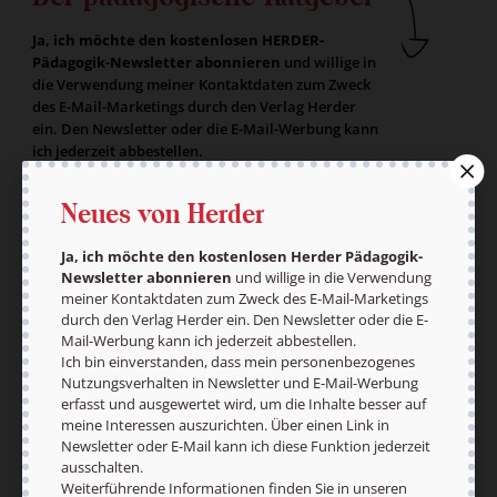
Ja, ich möchte den kostenlosen HERDER-
Pädagogik-Newsletter abonnieren
und willige in
die Verwendung meiner Kontaktdaten zum Zweck
des E-Mail-Marketings durch den Verlag Herder
ein. Den Newsletter oder die E-Mail-Werbung kann
ich jederzeit abbestellen.
Ich bin einverstanden, dass mein
personenbezogenes Nutzungsverhalten in
Neues von Herder
Newsletter und E-Mail-Werbung erfasst und
ausgewertet wird, um die Inhalte besser auf
Ja, ich möchte den kostenlosen Herder Pädagogik-
meine Interessen auszurichten. Über einen Link in
Newsletter abonnieren
und willige in die Verwendung
Newsletter oder E-Mail kann ich diese Funktion
meiner Kontaktdaten zum Zweck des E-Mail-Marketings
jederzeit ausschalten.
durch den Verlag Herder ein. Den Newsletter oder die E-
Weiterführende Informationen finden Sie in
Mail-Werbung kann ich jederzeit abbestellen.
unseren
Datenschutzhinweisen
.
Ich bin einverstanden, dass mein personenbezogenes
Nutzungsverhalten in Newsletter und E-Mail-Werbung
E-Mail
erfasst und ausgewertet wird, um die Inhalte besser auf
meine Interessen auszurichten. Über einen Link in
Newsletter oder E-Mail kann ich diese Funktion jederzeit
ausschalten.
Weiterführende Informationen finden Sie in unseren