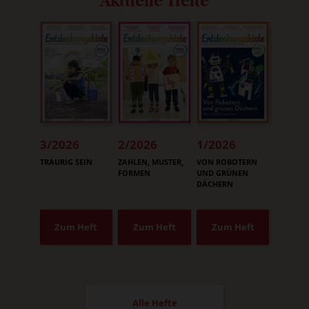
Aktuelle Hefte
3/2026
2/2026
1/2026
:
:
:
TRAURIG SEIN
ZAHLEN, MUSTER,
VON ROBOTERN
FORMEN
UND GRÜNEN
DÄCHERN
Zum Heft
Zum Heft
Zum Heft
Alle Hefte