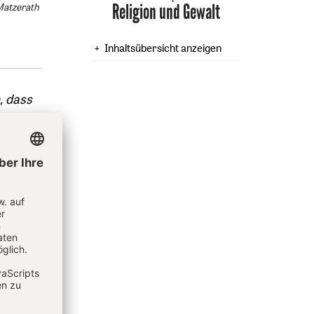
Religion und Gewalt
:
Matzerath
Inhaltsübersicht anzeigen
, dass
i. Wie
ings
hen
und
d alle
Wir
Syrien