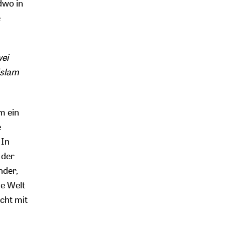
dwo in
e
wei
Islam
m ein
e
 In
 der
nder,
he Welt
cht mit