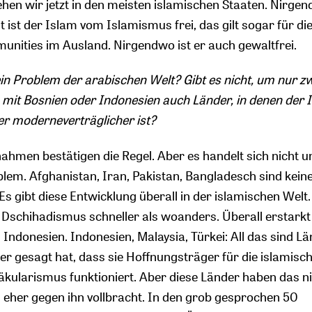
ehen wir jetzt in den meisten islamischen Staaten. Nirgen
 ist der Islam vom Islamismus frei, das gilt sogar für di
nities im Ausland. Nirgendwo ist er auch gewaltfrei.
ein Problem der arabischen Welt? Gibt es nicht, um nur z
, mit Bosnien oder Indonesien auch Länder, in denen der 
er moderneverträglicher ist?
hmen bestätigen die Regel. Aber es handelt sich nicht u
lem. Afghanistan, Iran, Pakistan, Bangladesch sind kein
s gibt diese Entwicklung überall in der islamischen Welt.
Dschihadismus schneller als woanders. Überall erstarkt
Indonesien. Indonesien, Malaysia, Türkei: All das sind Lä
r gesagt hat, dass sie Hoffnungsträger für die islamisc
Säkularismus funktioniert. Aber diese Länder haben das ni
eher gegen ihn vollbracht. In den grob gesprochen 50