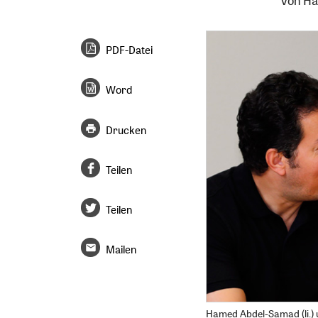
Von
Ha
PDF-Datei
Word
Drucken
Teilen
Teilen
Mailen
Hamed Abdel-Samad (li.) 