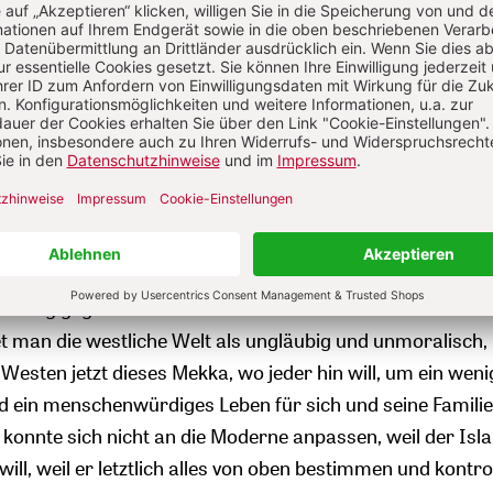
Beispiel, aber das gilt auch für Jemen, Algerien, das kurz
ar die Golfstaaten, Libyen. Überall in der arabischen Welt 
eschritten.
 allem soziale oder politische Probleme im Vordergrund?
 bringen gesellschaftliche und geopolitische Gründe vor. A
 Rolle. Aber die Haltung zur Religion in diesen Ländern ist 
as zentrale Motiv. Denn erst sie hat Despoten hervorgebr
sverständnis hat die Bildung dermaßen beschädigt. Letztl
Haltung gegenüber dem Westen diese Gesellschaften zerf
et man die westliche Welt als ungläubig und unmoralisch,
 Westen jetzt dieses Mekka, wo jeder hin will, um ein weni
 ein menschenwürdiges Leben für sich und seine Familie
 konnte sich nicht an die Moderne anpassen, weil der Isl
ill, weil er letztlich alles von oben bestimmen und kontro