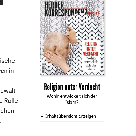
mische
en in
e
:
Religion unter Verdacht
Gewalt
Wohin entwickelt sich der
e Rolle
Islam?
schen
Inhaltsübersicht anzeigen
.