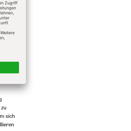
 vor dem
ist
ll das
für
acht,
ich hat
ressen.
g
 zu
am sich
llieren