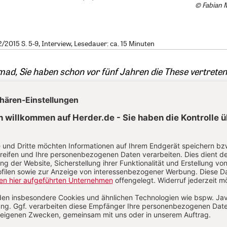
© Fabian 
2015 S. 5-9, Interview, Lesedauer: ca. 15 Minuten
ad, Sie haben schon vor fünf Jahren die These vertreten
fgrund seiner inneren Aporien dem Untergang geweiht se
ie Zeit, die seitdem verstrichen ist?
d:
Drei Monate vor dem Ausbruch des Arabischen Frühl
sung vertreten, dass sich vor allem die arabisch-islamisc
erfall befinden, wir bald Bürgerkriege und Chaos haben 
ten nach Europa kommen werden. Damals wurde ich als
pft für diese These, weil der Arabische Frühling kam un
 dass sich die Demokratie breit macht in dieser Region. 
 weiterhin in einem Zerfallsprozess der arabischen Welt. 