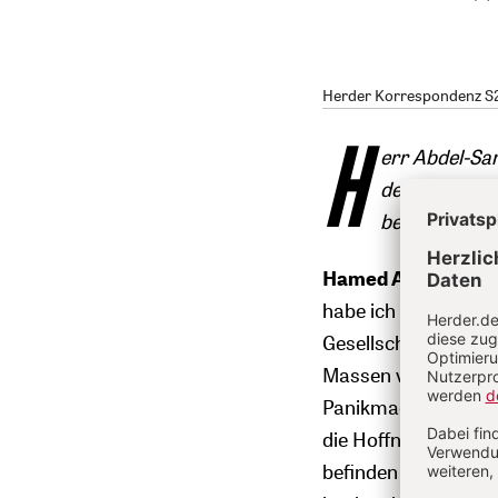
Herder Korrespondenz S2/
H
err Abdel-Sam
der Islam au
bewerten Sie d
Hamed Abdel-Sama
habe ich die Auffas
Gesellschaften im Z
Massen von Migran
Panikmacher beschim
die Hoffnung hatten,
befinden uns jedoch