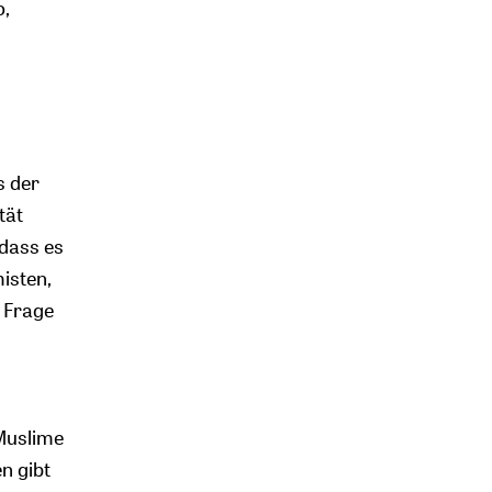
o,
s der
tät
 dass es
isten,
e Frage
 Muslime
n gibt