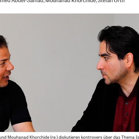
med Abdel-Samad
,
Mouhanad Khorchide
,
Stefan Orth
und Mouhanad Khorchide (re.) diskutieren kontrovers über das Thema I