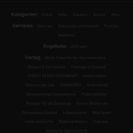
Kategorien:
Online
Hefte
Dossiers
Bücher
Abos
Services:
Über uns
Autorinnen und Autoren
Porträts
Redaktion
Angebote:
Umfragen
Verlag:
Media Sales Herder Korrespondenz
Religion & Spiritualität
Theologie & Pastoral
CHRIST IN DER GEGENWART
einfach leben
Stimmen der Zeit
COMMUNIO
Gottesdienst
Ideenwerkstatt Gottesdienste
Pastoralblätter
Anzeiger für die Seelsorge
Forum Weltkirche
Gemeinsam Glauben
Lebensspuren
Bibel lesen
kunst und kirche
Biblische Notizen
Diakonia
Römische Quartalschrift