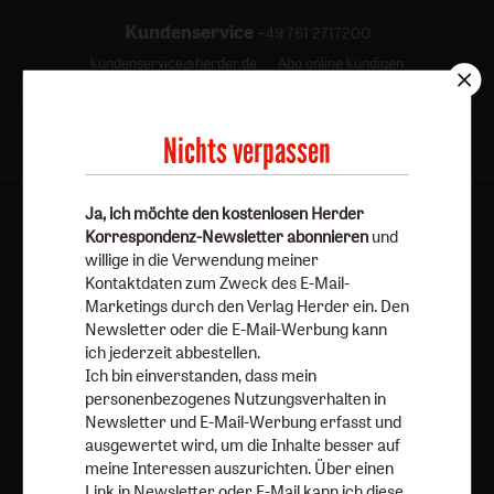
Kundenservice
+49 761 2717200
kundenservice@herder.de
Abo online kündigen
Folgen Sie uns:
Facebook
Nichts verpassen
Ja, ich möchte den kostenlosen Herder
Korrespondenz-Newsletter abonnieren
und
Herder Korrespondenz-Newsletter
willige in die Verwendung meiner
Kontaktdaten zum Zweck des E-Mail-
Marketings durch den Verlag Herder ein. Den
Ja, ich möchte den kostenlosen Herder
Newsletter oder die E-Mail-Werbung kann
Korrespondenz-Newsletter abonnieren
und willige in
ich jederzeit abbestellen.
Ich bin einverstanden, dass mein
die Verwendung meiner Kontaktdaten zum Zweck des E-
personenbezogenes Nutzungsverhalten in
Mail-Marketings durch den Verlag Herder ein. Den
Newsletter und E-Mail-Werbung erfasst und
Newsletter oder die E-Mail-Werbung kann ich jederzeit
ausgewertet wird, um die Inhalte besser auf
abbestellen.
meine Interessen auszurichten. Über einen
Ich bin einverstanden, dass mein personenbezogenes
Link in Newsletter oder E-Mail kann ich diese