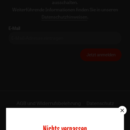
ausschalten.
Weiterführende Informationen finden Sie in unseren
Datenschutzhinweisen
.
E-Mail
Jetzt anmelden
AGB und Widerrufsbelehrung
Datenschutz
Barrierefreiheit
Impressum
Nichts verpassen
Vertrag widerrufen
Abo online kündigen