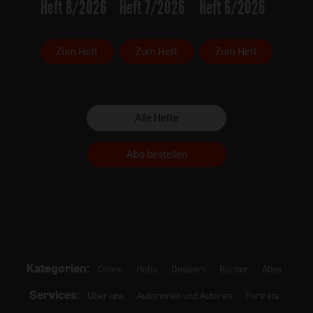
Heft 8/2026
Heft 7/2026
Heft 6/2026
Zum Heft
Zum Heft
Zum Heft
Alle Hefte
Abo bestellen
Kategorien:
Online
Hefte
Dossiers
Bücher
Abos
Services:
Über uns
Autorinnen und Autoren
Porträts