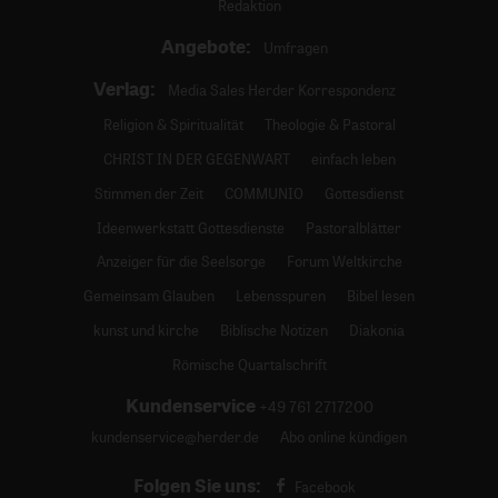
Redaktion
Angebote:
Umfragen
Verlag:
Media Sales Herder Korrespondenz
Religion & Spiritualität
Theologie & Pastoral
CHRIST IN DER GEGENWART
einfach leben
Stimmen der Zeit
COMMUNIO
Gottesdienst
Ideenwerkstatt Gottesdienste
Pastoralblätter
Anzeiger für die Seelsorge
Forum Weltkirche
Gemeinsam Glauben
Lebensspuren
Bibel lesen
kunst und kirche
Biblische Notizen
Diakonia
Römische Quartalschrift
Kundenservice
+49 761 2717200
kundenservice@herder.de
Abo online kündigen
Folgen Sie uns:
Facebook