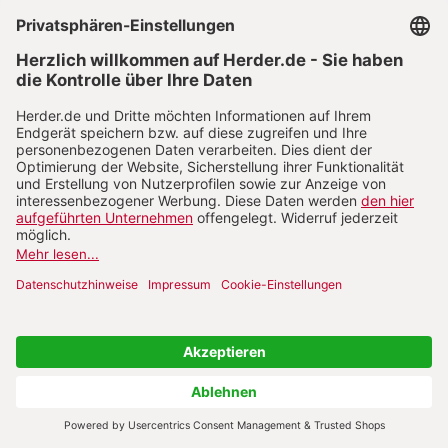
dies zunächst als Bestätigung ihrer großen
Blutschuld gesehen werden. Bezeichnenderweise
hat Gibson den mit einer unheilvollen
Wirkungsgeschichte beladenen „Blutruf“ von Mt
27,25 doch nicht wie angekündigt
herausgeschnitten, sondern nur nicht untertitelt.
Das
Volk
in Jerusalem zeichnet Gibson ebenfalls
weithin negativ. Es ist keineswegs zuvorderst der
Pöbel oder eine mit Geld bestochene Menge (wie im
„Bitteren Leiden“), die mit Schmähungen und
Handgreiflichkeiten gegen Jesus wütet, sondern ein
breiter Querschnitt der Bevölkerung. Die Jünger
Jesu bilden darin ebenso wenig eine signifikante
Gruppe (es sind immer nur die drei Aufrechten,
Maria, Magdalena und Johannes, die den
Leidensweg begleiten) wie die möglicherweise aus