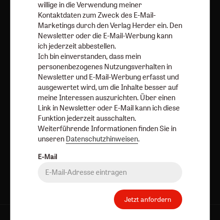
willige in die Verwendung meiner
Nutzungsverhalten in Newsletter und E-Mail-Werbung
Kontaktdaten zum Zweck des E-Mail-
erfasst und ausgewertet wird, um die Inhalte besser auf
Marketings durch den Verlag Herder ein. Den
meine Interessen auszurichten. Über einen Link in
Newsletter oder die E-Mail-Werbung kann
Newsletter oder E-Mail kann ich diese Funktion jederzeit
ich jederzeit abbestellen.
ausschalten.
Ich bin einverstanden, dass mein
Weiterführende Informationen finden Sie in unseren
personenbezogenes Nutzungsverhalten in
Newsletter und E-Mail-Werbung erfasst und
Datenschutzhinweisen
.
ausgewertet wird, um die Inhalte besser auf
meine Interessen auszurichten. Über einen
E-Mail
Link in Newsletter oder E-Mail kann ich diese
Funktion jederzeit ausschalten.
Weiterführende Informationen finden Sie in
unseren
Datenschutzhinweisen
.
Jetzt anmelden
E-Mail
Jetzt anfordern