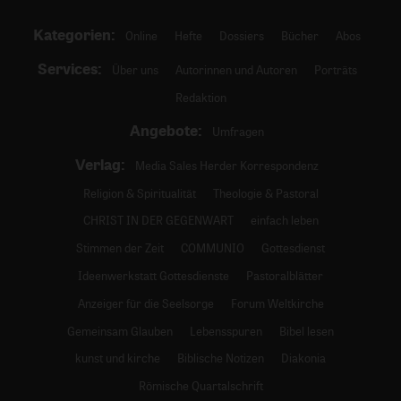
Kategorien:
Online
Hefte
Dossiers
Bücher
Abos
Services:
Über uns
Autorinnen und Autoren
Porträts
Redaktion
Angebote:
Umfragen
Verlag:
Media Sales Herder Korrespondenz
Religion & Spiritualität
Theologie & Pastoral
CHRIST IN DER GEGENWART
einfach leben
Stimmen der Zeit
COMMUNIO
Gottesdienst
Ideenwerkstatt Gottesdienste
Pastoralblätter
Anzeiger für die Seelsorge
Forum Weltkirche
Gemeinsam Glauben
Lebensspuren
Bibel lesen
kunst und kirche
Biblische Notizen
Diakonia
Römische Quartalschrift