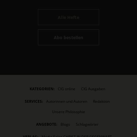
Alle Hefte
Abo bestellen
KATEGORIEN:
CIG online
CIG Ausgaben
SERVICES:
Autorinnen und Autoren
Redaktion
Unsere Philosophie
ANGEBOTE:
Blogs
Schlagwörter
VERLAG:
Media Sales CHRIST IN DER GEGENWART