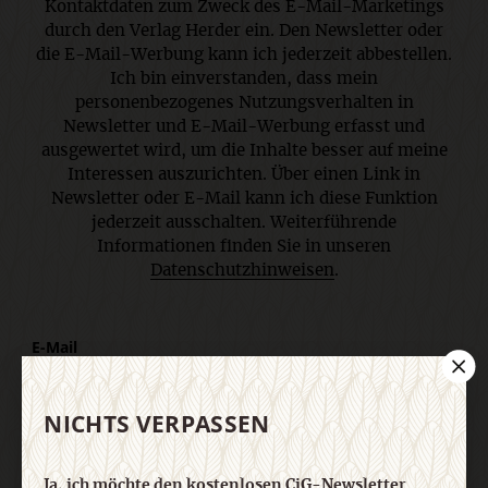
Kontaktdaten zum Zweck des E-Mail-Marketings
durch den Verlag Herder ein. Den Newsletter oder
die E-Mail-Werbung kann ich jederzeit abbestellen.
Ich bin einverstanden, dass mein
personenbezogenes Nutzungsverhalten in
Newsletter und E-Mail-Werbung erfasst und
ausgewertet wird, um die Inhalte besser auf meine
Interessen auszurichten. Über einen Link in
Newsletter oder E-Mail kann ich diese Funktion
jederzeit ausschalten. Weiterführende
Informationen finden Sie in unseren
Datenschutzhinweisen
.
E-Mail
NICHTS VERPASSEN
Jetzt anmelden
Ja, ich möchte den kostenlosen CiG-Newsletter