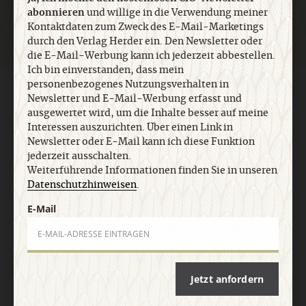
abonnieren
und willige in die Verwendung meiner
Kontaktdaten zum Zweck des E-Mail-Marketings
durch den Verlag Herder ein. Den Newsletter oder
die E-Mail-Werbung kann ich jederzeit abbestellen.
Ich bin einverstanden, dass mein
personenbezogenes Nutzungsverhalten in
AGB und Widerrufsbelehrung
Datenschutz
Barrierefreiheit
Newsletter und E-Mail-Werbung erfasst und
Impressum
ausgewertet wird, um die Inhalte besser auf meine
Interessen auszurichten. Über einen Link in
Newsletter oder E-Mail kann ich diese Funktion
Vertrag widerrufen
Abo online kündigen
jederzeit ausschalten.
Weiterführende Informationen finden Sie in unseren
Datenschutzhinweisen
.
E-Mail
Jetzt anfordern