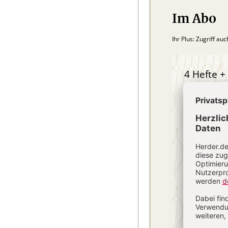
Im Abo
Ihr Plus: Zugriff au
4 Hefte + 
75,40
danach
inkl. MwSt., zzg