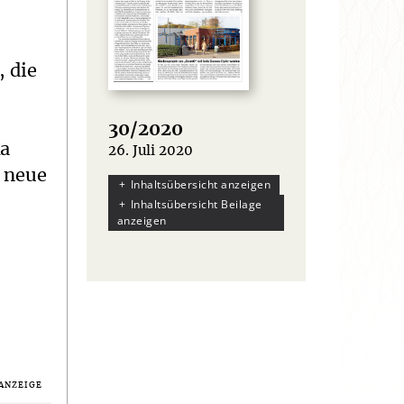
, die
30/2020
ka
26. Juli 2020
:
r neue
Inhaltsübersicht anzeigen
Inhaltsübersicht Beilage
anzeigen