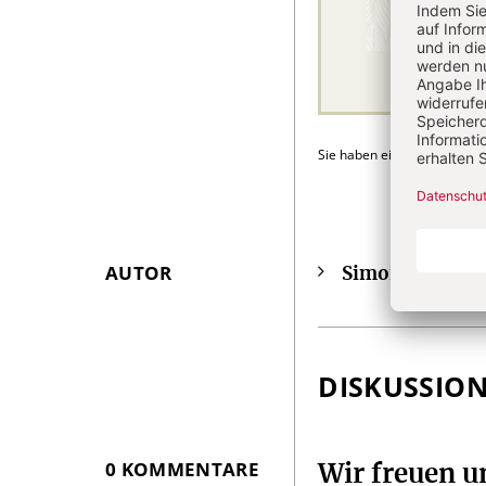
Sie haben ein Abonnement
AUTOR
Simon Lukas
Überschrift
i
Artikel-
Infos
DISKUSSIO
0 KOMMENTARE
Wir freuen 