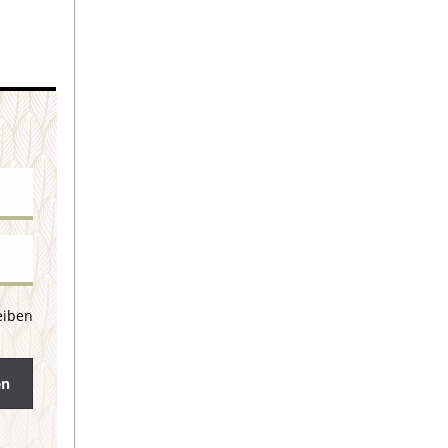
eiben
en