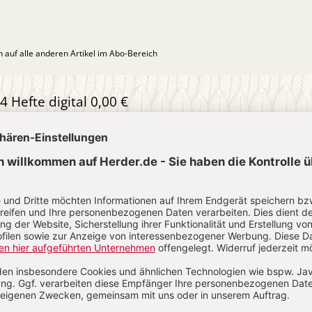
ch auf alle anderen Artikel im Abo-Bereich
4 Hefte digital 0,00 €
 € für 26 Ausgaben pro Halbjahr + Digitalzugang
l. 27,30 € Versand (D)
IM ABO
IM DIGITAL-ABO
Abo testen