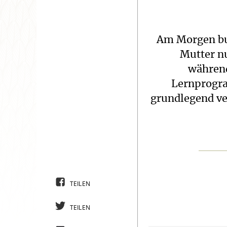
Am Morgen buc
Mutter n
während
Lernprogra
grundlegend ve
TEILEN
TEILEN