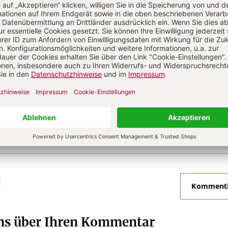
?
Anmelden
st Redakteur bei CHRIST IN DER GEGENWART.
N
Kommenti
uns über Ihren Kommentar