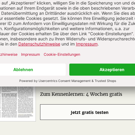
CHRIST IN DER GEGENWART IM ABO
Unsere Wochenzeitschrift bietet Ihnen
Nachrichten und Berichte über aktuelle
Ereignisse aus christlicher Perspektive,
Analysen geistiger, politischer und
religiöser Entwicklungen sowie Anregung
für ein modernes christliches Leben.
Zum Kennenlernen: 4 Wochen gratis
Jetzt gratis testen