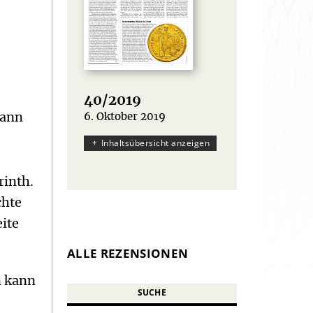
40/2019
gann
6. Oktober 2019
:
.
Inhaltsübersicht anzeigen
rinth.
chte
eite
ALLE REZENSIONEN
n kann
SUCHE