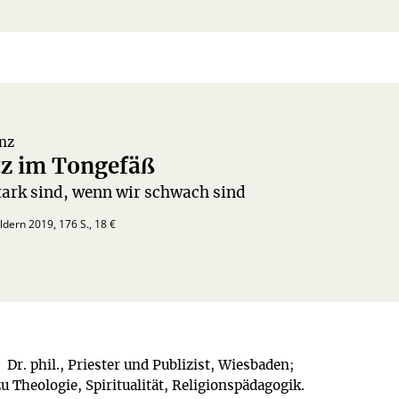
nz
tz im Tongefäß
ark sind, wenn wir schwach sind
ldern 2019, 176 S., 18 €
s
Dr. phil., Priester und Publizist, Wiesbaden;
u Theologie, Spiritualität, Religionspädagogik.