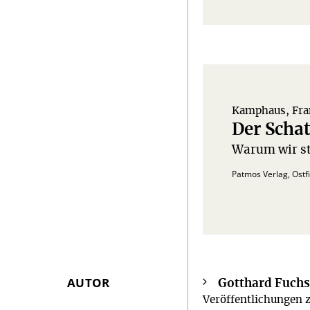
Kamphaus, Fra
Der Scha
Warum wir st
.
Patmos Verlag, Ostfi
AUTOR
Gotthard Fuch
Überschrift
Veröffentlichungen z
Artikel-