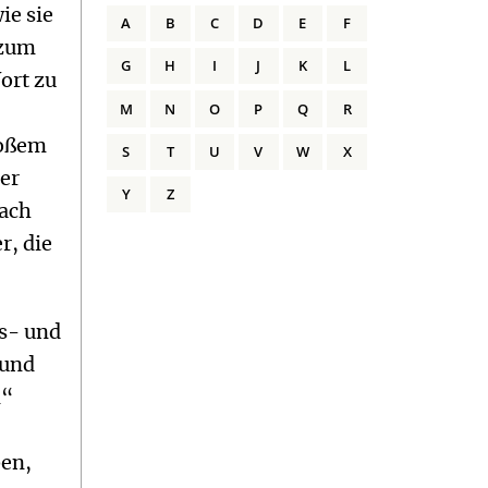
ie sie
A
B
C
D
E
F
 zum
G
H
I
J
K
L
ort zu
M
N
O
P
Q
R
loßem
S
T
U
V
W
X
der
Y
Z
wach
r, die
ns- und
 und
m“
ben,