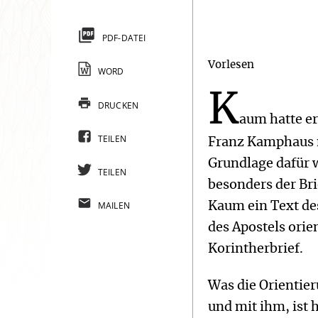
PDF-DATEI
Vorlesen
WORD
K
DRUCKEN
aum hatte e
TEILEN
Franz Kamphaus mi
Grundlage dafür w
TEILEN
besonders der Br
MAILEN
Kaum ein Text de
des Apostels orie
Korintherbrief.
Was die Orientie
und mit ihm, ist 