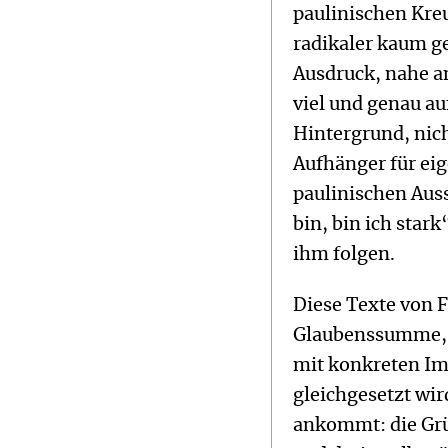
paulinischen Kre
radikaler kaum g
Ausdruck, nahe am
viel und genau a
Hintergrund, nic
Aufhänger für eig
paulinischen Aus
bin, bin ich star
ihm folgen.
Diese Texte von 
Glaubenssumme, s
mit konkreten Im
gleichgesetzt wir
ankommt: die Grü