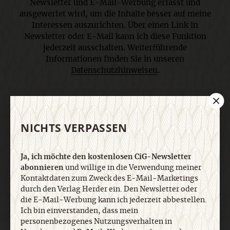
Newsletter und E-Mail-Werbung erfasst und
ausgewertet wird, um die Inhalte besser auf meine
Interessen auszurichten. Über einen Link in
Newsletter oder E-Mail kann ich diese Funktion
jederzeit ausschalten. Weiterführende
Informationen finden Sie in unseren
Datenschutzhinweisen
.
E-Mail
NICHTS VERPASSEN
Ja, ich möchte den kostenlosen CiG-Newsletter
Jetzt anmelden
abonnieren
und willige in die Verwendung meiner
Kontaktdaten zum Zweck des E-Mail-Marketings
durch den Verlag Herder ein. Den Newsletter oder
die E-Mail-Werbung kann ich jederzeit abbestellen.
Ich bin einverstanden, dass mein
personenbezogenes Nutzungsverhalten in