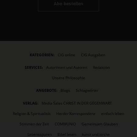
Abo bestellen
KATEGORIEN:
CIG online
CIG Ausgaben
SERVICES:
Autorinnen und Autoren
Redaktion
Unsere Philosophie
ANGEBOTE:
Blogs
Schlagwörter
VERLAG:
Media Sales CHRIST IN DER GEGENWART
Religion & Spiritualität
Herder Korrespondenz
einfach leben
Stimmen der Zeit
COMMUNIO
Gemeinsam Glauben
Lebensspuren
Bibel lesen
kunst und kirche