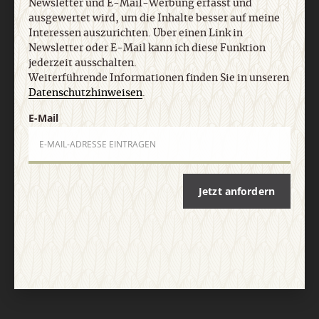
Newsletter und E-Mail-Werbung erfasst und
AGB und Widerrufsbelehrung
Datenschutz
Barrierefreiheit
ausgewertet wird, um die Inhalte besser auf meine
Impressum
Interessen auszurichten. Über einen Link in
Newsletter oder E-Mail kann ich diese Funktion
jederzeit ausschalten.
Vertrag widerrufen
Abo online kündigen
Weiterführende Informationen finden Sie in unseren
Datenschutzhinweisen
.
E-Mail
Jetzt anfordern
Nach oben