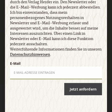
jederzeit ausschalten. Weiterführende
durch den Verlag Herder ein. Den Newsletter oder
Informationen finden Sie in unseren
die E-Mail-Werbung kann ich jederzeit abbestellen.
Datenschutzhinweisen
.
Ich bin einverstanden, dass mein
personenbezogenes Nutzungsverhalten in
Newsletter und E-Mail-Werbung erfasst und
E-Mail
ausgewertet wird, um die Inhalte besser auf meine
Interessen auszurichten. Über einen Link in
Newsletter oder E-Mail kann ich diese Funktion
jederzeit ausschalten.
Weiterführende Informationen finden Sie in unseren
Jetzt anmelden
Datenschutzhinweisen
.
E-Mail
Jetzt anfordern
AGB und Widerrufsbelehrung
Datenschutz
Barrierefreiheit
Impressum