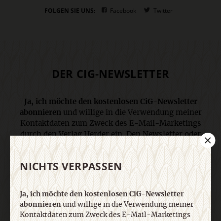
FOLGEN SIE UNS:
Facebook
Twitter
DER CIG-NEWSLETTER
Ja, ich möchte den kostenlosen CiG-Newsletter
abonnieren
und willige in die Verwendung meiner
Kontaktdaten zum Zweck des E-Mail-Marketings
durch den Verlag Herder ein. Den Newsletter oder
die E-Mail-Werbung kann ich jederzeit abbestellen.
Ich bin einverstanden, dass mein
NICHTS VERPASSEN
personenbezogenes Nutzungsverhalten in
Newsletter und E-Mail-Werbung erfasst und
ausgewertet wird, um die Inhalte besser auf meine
Ja, ich möchte den kostenlosen CiG-Newsletter
Interessen auszurichten. Über einen Link in
abonnieren
und willige in die Verwendung meiner
Newsletter oder E-Mail kann ich diese Funktion
Kontaktdaten zum Zweck des E-Mail-Marketings