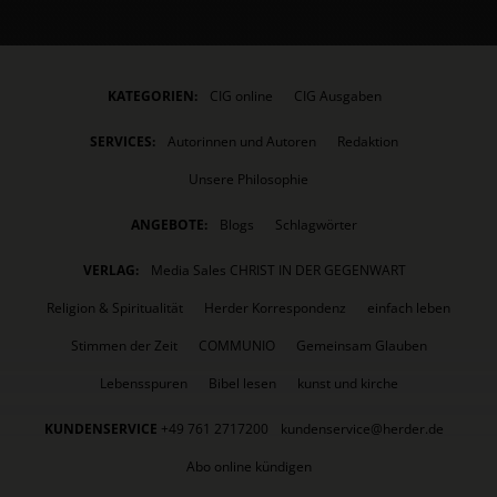
KATEGORIEN:
CIG online
CIG Ausgaben
SERVICES:
Autorinnen und Autoren
Redaktion
Unsere Philosophie
ANGEBOTE:
Blogs
Schlagwörter
VERLAG:
Media Sales CHRIST IN DER GEGENWART
Religion & Spiritualität
Herder Korrespondenz
einfach leben
Stimmen der Zeit
COMMUNIO
Gemeinsam Glauben
Lebensspuren
Bibel lesen
kunst und kirche
KUNDENSERVICE
+49 761 2717200
kundenservice@herder.de
Abo online kündigen