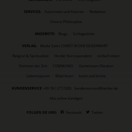
SERVICES:
Autorinnen und Autoren
Redaktion
Unsere Philosophie
ANGEBOTE:
Blogs
Schlagwörter
VERLAG:
Media Sales CHRIST IN DER GEGENWART
Religion & Spiritualität
Herder Korrespondenz
einfach leben
Stimmen der Zeit
COMMUNIO
Gemeinsam Glauben
Lebensspuren
Bibel lesen
kunst und kirche
KUNDENSERVICE
+49 761 2717200
kundenservice@herder.de
Abo online kündigen
FOLGEN SIE UNS:
Facebook
Twitter