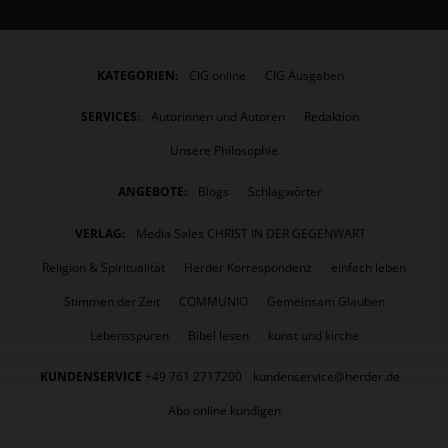
KATEGORIEN:
CIG online
CIG Ausgaben
SERVICES:
Autorinnen und Autoren
Redaktion
Unsere Philosophie
ANGEBOTE:
Blogs
Schlagwörter
VERLAG:
Media Sales CHRIST IN DER GEGENWART
Religion & Spiritualität
Herder Korrespondenz
einfach leben
Stimmen der Zeit
COMMUNIO
Gemeinsam Glauben
Lebensspuren
Bibel lesen
kunst und kirche
KUNDENSERVICE
+49 761 2717200
kundenservice@herder.de
Abo online kündigen