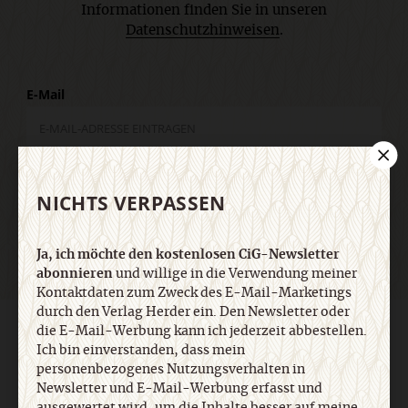
Informationen finden Sie in unseren
Datenschutzhinweisen
.
E-Mail
Jetzt anmelden
NICHTS VERPASSEN
Ja, ich möchte den kostenlosen CiG-Newsletter
abonnieren
und willige in die Verwendung meiner
Kontaktdaten zum Zweck des E-Mail-Marketings
durch den Verlag Herder ein. Den Newsletter oder
die E-Mail-Werbung kann ich jederzeit abbestellen.
AGB und Widerrufsbelehrung
Datenschutz
Barrierefreiheit
Impressum
Ich bin einverstanden, dass mein
personenbezogenes Nutzungsverhalten in
Newsletter und E-Mail-Werbung erfasst und
ausgewertet wird, um die Inhalte besser auf meine