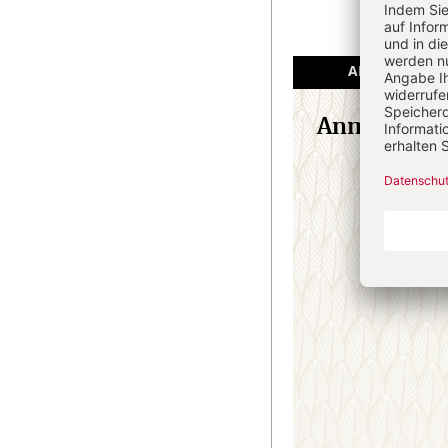
ANGEMELDET
Anmeldung
E-M
Passw