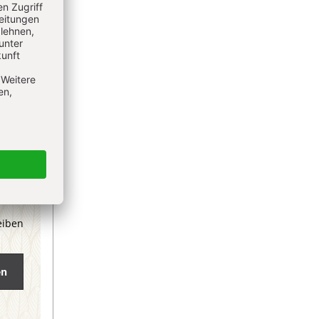
eiben
en