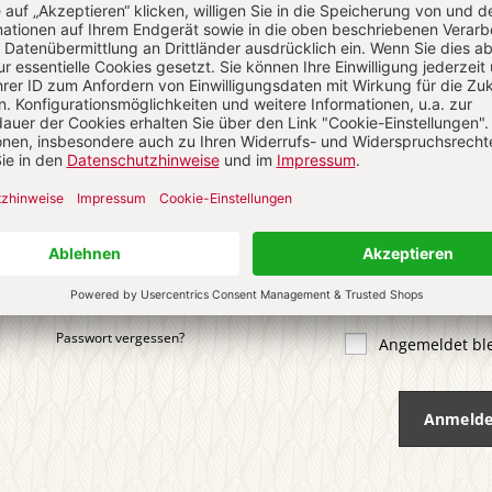
 KOMMENTIEREN
ALS GAST KOMMENTIEREN
ail
*
ort
*
Passwort vergessen?
Angemeldet bl
Anmeld