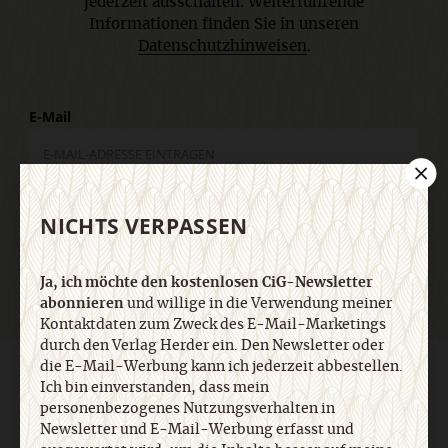
jederzeit ausschalten. Weiterführende
Informationen finden Sie in unseren
Datenschutzhinweisen
.
E-Mail
Jetzt anmelden
NICHTS VERPASSEN
Ja, ich möchte den kostenlosen CiG-Newsletter
abonnieren
und willige in die Verwendung meiner
Kontaktdaten zum Zweck des E-Mail-Marketings
durch den Verlag Herder ein. Den Newsletter oder
die E-Mail-Werbung kann ich jederzeit abbestellen.
AGB und Widerrufsbelehrung
Datenschutz
Barrierefreiheit
Ich bin einverstanden, dass mein
Impressum
personenbezogenes Nutzungsverhalten in
Newsletter und E-Mail-Werbung erfasst und