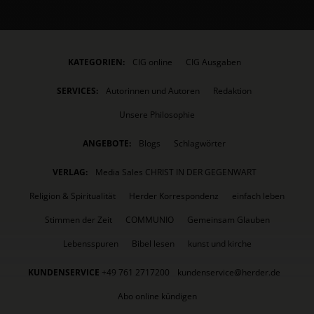
KATEGORIEN:
CIG online
CIG Ausgaben
SERVICES:
Autorinnen und Autoren
Redaktion
Unsere Philosophie
ANGEBOTE:
Blogs
Schlagwörter
VERLAG:
Media Sales CHRIST IN DER GEGENWART
Religion & Spiritualität
Herder Korrespondenz
einfach leben
Stimmen der Zeit
COMMUNIO
Gemeinsam Glauben
Lebensspuren
Bibel lesen
kunst und kirche
KUNDENSERVICE
+49 761 2717200
kundenservice@herder.de
Abo online kündigen