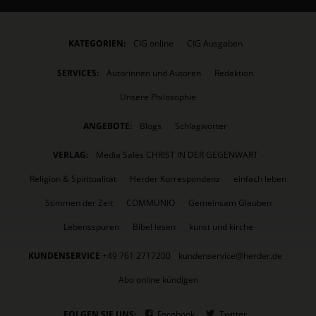
KATEGORIEN:
CIG online
CIG Ausgaben
SERVICES:
Autorinnen und Autoren
Redaktion
Unsere Philosophie
ANGEBOTE:
Blogs
Schlagwörter
VERLAG:
Media Sales CHRIST IN DER GEGENWART
Religion & Spiritualität
Herder Korrespondenz
einfach leben
Stimmen der Zeit
COMMUNIO
Gemeinsam Glauben
Lebensspuren
Bibel lesen
kunst und kirche
KUNDENSERVICE
+49 761 2717200
kundenservice@herder.de
Abo online kündigen
FOLGEN SIE UNS:
Facebook
Twitter