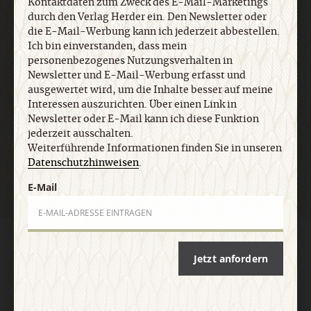
Kontaktdaten zum Zweck des E-Mail-Marketings
Datenschutzhinweisen
.
durch den Verlag Herder ein. Den Newsletter oder
die E-Mail-Werbung kann ich jederzeit abbestellen.
Ich bin einverstanden, dass mein
personenbezogenes Nutzungsverhalten in
E-Mail
Newsletter und E-Mail-Werbung erfasst und
ausgewertet wird, um die Inhalte besser auf meine
Interessen auszurichten. Über einen Link in
Newsletter oder E-Mail kann ich diese Funktion
Jetzt anmelden
jederzeit ausschalten.
Weiterführende Informationen finden Sie in unseren
Datenschutzhinweisen
.
E-Mail
AGB und Widerrufsbelehrung
Datenschutz
Barrierefreiheit
Impressum
Jetzt anfordern
Vertrag widerrufen
Abo online kündigen