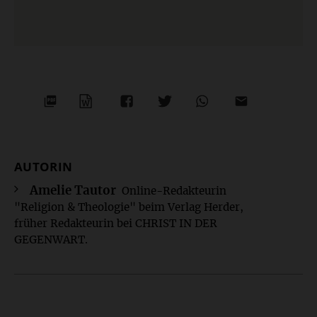
PDF-
WORD
TEILEN
TEILEN
WHATSAPP
MAILEN
DATEI
AUTORIN
Überschrift
Artikel-
Amelie Tautor
Online-Redakteurin
"Religion & Theologie" beim Verlag Herder,
Infos
früher Redakteurin bei CHRIST IN DER
GEGENWART.