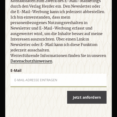
Kontaktdaten zum Zweck des E-Mail-Marketings
durch den Verlag Herder ein. Den Newsletter oder
die E-Mail-Werbung kann ich jederzeit abbestellen.
Ich bin einverstanden, dass mein
personenbezogenes Nutzungsverhalten in
Newsletter und E-Mail-Werbung erfasst und
ausgewertet wird, um die Inhalte besser auf meine
Interessen auszurichten. Über einen Link in
Newsletter oder E-Mail kann ich diese Funktion
32/2026
31/2026
30/2026
jederzeit ausschalten.
9. August
2. August
26. Juli 2026
:
:
:
Weiterführende Informationen finden Sie in unseren
2026
2026
Datenschutzhinweisen
.
E-Mail
Zum Heft
Zum Heft
Zum Heft
Jetzt anfordern
Alle Hefte