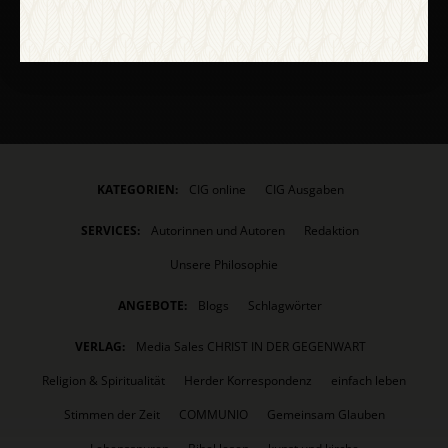
Abo bestellen
KATEGORIEN:
CIG online
CIG Ausgaben
SERVICES:
Autorinnen und Autoren
Redaktion
Unsere Philosophie
ANGEBOTE:
Blogs
Schlagwörter
VERLAG:
Media Sales CHRIST IN DER GEGENWART
Religion & Spiritualität
Herder Korrespondenz
einfach leben
Stimmen der Zeit
COMMUNIO
Gemeinsam Glauben