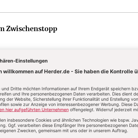
em Zwischenstopp
hte Sienas
:
Stadt auf drei Hügeln
es „Maestro“