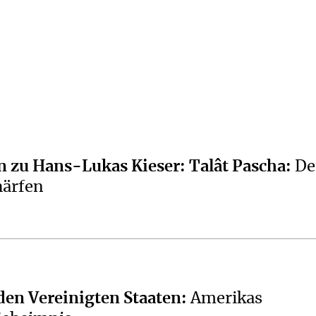
 zu Hans-Lukas Kieser: Talât Pascha
:
De
härfen
den Vereinigten Staaten
:
Amerikas