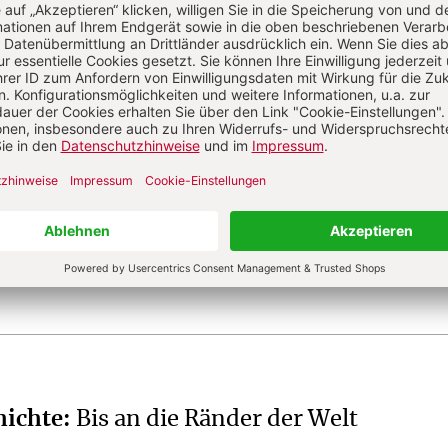
 der Glaube
her, die Nazis und der Weltkrieg
:
Das Gra
e Himmel
hichte
:
Bis an die Ränder der Welt