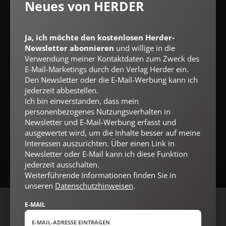
Neues von HERDER
abbestellen.
Ich bin einverstanden, dass mein personenbezogenes
Nutzungsverhalten in Newsletter und E-Mail-Werbung erfasst
und ausgewertet wird, um die Inhalte besser auf meine
Ja, ich möchte den kostenlosen Herder-
Interessen auszurichten. Über einen Link in Newsletter oder E-
Newsletter abonnieren
und willige in die
Mail kann ich diese Funktion jederzeit ausschalten.
Weiterführende Informationen finden Sie in unseren
Verwendung meiner Kontaktdaten zum Zweck des
Datenschutzhinweisen
.
E-Mail-Marketings durch den Verlag Herder ein.
Den Newsletter oder die E-Mail-Werbung kann ich
E-MAIL
jederzeit abbestellen.
Ich bin einverstanden, dass mein
personenbezogenes Nutzungsverhalten in
Newsletter und E-Mail-Werbung erfasst und
Jetzt anmelden
ausgewertet wird, um die Inhalte besser auf meine
Interessen auszurichten. Über einen Link in
Newsletter oder E-Mail kann ich diese Funktion
jederzeit ausschalten.
Weiterführende Informationen finden Sie in
unseren
Datenschutzhinweisen
.
E-MAIL
AGB und Widerrufsbelehrung
Datenschutz
Barrierefreiheit