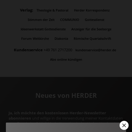
Verlag:
Theologie & Pastoral
Herder Korrespondenz
Stimmen der Zeit
COMMUNIO
Gottesdienst
Ideenwerkstatt Gottesdienste
Anzeiger für die Seelsorge
Forum Weltkirche
Diakonia
Römische Quartalschrift
Kundenservice
+49 761 2717200
kundenservice@herder.de
Abo online kündigen
Neues von HERDER
Ja, ich möchte den kostenlosen Herder-Newsletter
abonnieren
und willige in die Verwendung meiner Kontaktdaten
zum Zweck des E-Mail-Marketings durch den Verlag Herder ein.
Den Newsletter oder die E-Mail-Werbung kann ich jederzeit