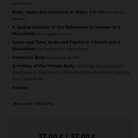
van Henten
Body, Space and Narrative in 2Macc 1:1-10a
Von Pierre J.
Jordaan
A Spatial Analysis of the References to Heaven in 2
Maccabees
Von Eugene Coetzer
Space and Time, Body and Psyche in 1 Enoch and 2
Maccabees
Von George W. E. Nickelsburg
Susanna’s Body
Von Chris L. de Wet
A Politics of the Female Body:
Reading Susanna (LXX
Additions to Daniel) in a Brutalized South African Society
Von S. Philip Nolte
Preface
Mehr zu Nr. 168 (2016)
37,00 € / 37,00 €