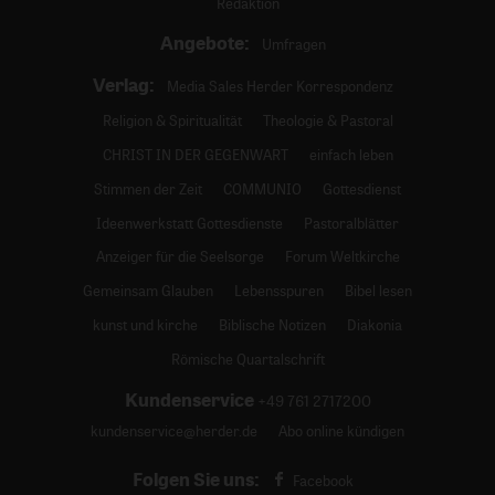
Redaktion
Angebote:
Umfragen
Verlag:
Media Sales Herder Korrespondenz
Religion & Spiritualität
Theologie & Pastoral
CHRIST IN DER GEGENWART
einfach leben
Stimmen der Zeit
COMMUNIO
Gottesdienst
Ideenwerkstatt Gottesdienste
Pastoralblätter
Anzeiger für die Seelsorge
Forum Weltkirche
Gemeinsam Glauben
Lebensspuren
Bibel lesen
kunst und kirche
Biblische Notizen
Diakonia
Römische Quartalschrift
Kundenservice
+49 761 2717200
kundenservice@herder.de
Abo online kündigen
Folgen Sie uns:
Facebook