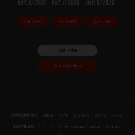
Heft 8/2026
Heft 7/2026
Heft 6/2026
Zum Heft
Zum Heft
Zum Heft
Alle Hefte
Abo bestellen
Kategorien:
Online
Hefte
Dossiers
Bücher
Abos
Services:
Über uns
Autorinnen und Autoren
Porträts