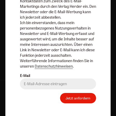
ausschalten.
Kontaktdaten zum Zweck des E-Mail-
Marketings durch den Verlag Herder ein. Den
Weiterführende Informationen finden Sie in unseren
Newsletter oder die E-Mail-Werbung kann
Datenschutzhinweisen
.
ich jederzeit abbestellen.
Ich bin einverstanden, dass mein
E-Mail
personenbezogenes Nutzungsverhalten in
Newsletter und E-Mail-Werbung erfasst und
ausgewertet wird, um die Inhalte besser auf
meine Interessen auszurichten. Über einen
Jetzt anmelden
Link in Newsletter oder E-Mail kann ich diese
Funktion jederzeit ausschalten.
Weiterführende Informationen finden Sie in
unseren
Datenschutzhinweisen
.
E-Mail
AGB und Widerrufsbelehrung
Datenschutz
Barrierefreiheit
Impressum
Jetzt anfordern
Vertrag widerrufen
Abo online kündigen