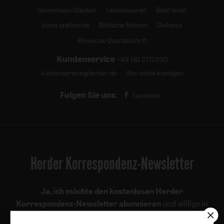
Gemeinsam Glauben
Lebensspuren
Bibel lesen
kunst und kirche
Biblische Notizen
Diakonia
Römische Quartalschrift
Kundenservice
+49 761 2717200
kundenservice@herder.de
Abo online kündigen
Folgen Sie uns:
Facebook
Herder Korrespondenz-Newsletter
Ja, ich möchte den kostenlosen Herder
Korrespondenz-Newsletter abonnieren
und willige in
die Verwendung meiner Kontaktdaten zum Zweck des E-