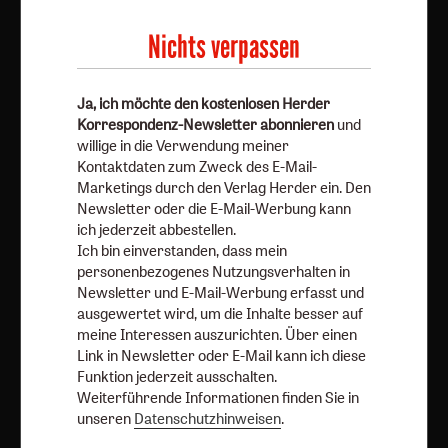
Mail-Marketings durch den Verlag Herder ein. Den
Newsletter oder die E-Mail-Werbung kann ich jederzeit
Nichts verpassen
abbestellen.
Ich bin einverstanden, dass mein personenbezogenes
Ja, ich möchte den kostenlosen Herder
Nutzungsverhalten in Newsletter und E-Mail-Werbung
Korrespondenz-Newsletter abonnieren
und
erfasst und ausgewertet wird, um die Inhalte besser auf
willige in die Verwendung meiner
meine Interessen auszurichten. Über einen Link in
Kontaktdaten zum Zweck des E-Mail-
Newsletter oder E-Mail kann ich diese Funktion jederzeit
Marketings durch den Verlag Herder ein. Den
ausschalten.
Newsletter oder die E-Mail-Werbung kann
ich jederzeit abbestellen.
Weiterführende Informationen finden Sie in unseren
Ich bin einverstanden, dass mein
Datenschutzhinweisen
.
personenbezogenes Nutzungsverhalten in
Newsletter und E-Mail-Werbung erfasst und
E-Mail
ausgewertet wird, um die Inhalte besser auf
meine Interessen auszurichten. Über einen
Link in Newsletter oder E-Mail kann ich diese
Funktion jederzeit ausschalten.
Jetzt anmelden
Weiterführende Informationen finden Sie in
unseren
Datenschutzhinweisen
.