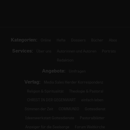
Kategorien:
Online
Hefte
Dossiers
Bücher
Abos
Services:
Über uns
Autorinnen und Autoren
Porträts
Redaktion
Angebote:
Umfragen
Verlag:
Media Sales Herder Korrespondenz
Religion & Spiritualität
Theologie & Pastoral
CHRIST IN DER GEGENWART
einfach leben
Stimmen der Zeit
COMMUNIO
Gottesdienst
Ideenwerkstatt Gottesdienste
Pastoralblätter
Anzeiger für die Seelsorge
Forum Weltkirche