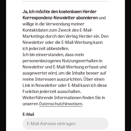
Datenschutzhinweisen
.
Ja, ich möchte den kostenlosen Herder
E-Mail
Korrespondenz-Newsletter abonnieren
und
willige in die Verwendung meiner
Kontaktdaten zum Zweck des E-Mail-
Marketings durch den Verlag Herder ein. Den
Jetzt anmelden
Newsletter oder die E-Mail-Werbung kann
ich jederzeit abbestellen.
Ich bin einverstanden, dass mein
personenbezogenes Nutzungsverhalten in
Newsletter und E-Mail-Werbung erfasst und
ausgewertet wird, um die Inhalte besser auf
meine Interessen auszurichten. Über einen
Link in Newsletter oder E-Mail kann ich diese
AGB und Widerrufsbelehrung
Datenschutz
Funktion jederzeit ausschalten.
Barrierefreiheit
Impressum
Weiterführende Informationen finden Sie in
unseren
Datenschutzhinweisen
.
Vertrag widerrufen
Abo online kündigen
E-Mail