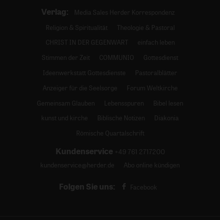
Verlag:
Media Sales Herder Korrespondenz
Religion & Spiritualität
Theologie & Pastoral
CHRIST IN DER GEGENWART
einfach leben
Stimmen der Zeit
COMMUNIO
Gottesdienst
Ideenwerkstatt Gottesdienste
Pastoralblätter
Anzeiger für die Seelsorge
Forum Weltkirche
Gemeinsam Glauben
Lebensspuren
Bibel lesen
kunst und kirche
Biblische Notizen
Diakonia
Römische Quartalschrift
Kundenservice
+49 761 2717200
kundenservice@herder.de
Abo online kündigen
Folgen Sie uns:
Facebook