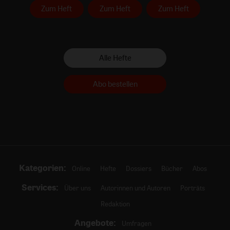
Zum Heft
Zum Heft
Zum Heft
Alle Hefte
Abo bestellen
Kategorien:
Online
Hefte
Dossiers
Bücher
Abos
Services:
Über uns
Autorinnen und Autoren
Porträts
Redaktion
Angebote:
Umfragen