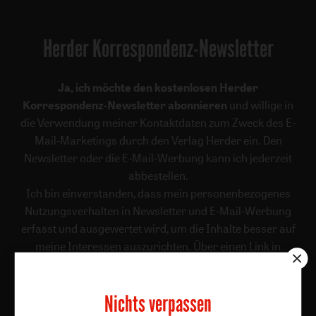
Herder Korrespondenz-Newsletter
Ja, ich möchte den kostenlosen Herder
Korrespondenz-Newsletter abonnieren
und willige in
die Verwendung meiner Kontaktdaten zum Zweck des E-
Mail-Marketings durch den Verlag Herder ein. Den
Newsletter oder die E-Mail-Werbung kann ich jederzeit
abbestellen.
Ich bin einverstanden, dass mein personenbezogenes
Nutzungsverhalten in Newsletter und E-Mail-Werbung
erfasst und ausgewertet wird, um die Inhalte besser auf
meine Interessen auszurichten. Über einen Link in
Newsletter oder E-Mail kann ich diese Funktion jederzeit
ausschalten.
Nichts verpassen
Weiterführende Informationen finden Sie in unseren