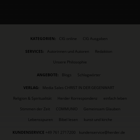
KATEGORIEN:
CIG online
CIG Ausgaben
SERVICES:
Autorinnen und Autoren
Redaktion
Unsere Philosophie
ANGEBOTE:
Blogs
Schlagwörter
VERLAG:
Media Sales CHRIST IN DER GEGENWART
Religion & Spiritualität
Herder Korrespondenz
einfach leben
Stimmen der Zeit
COMMUNIO
Gemeinsam Glauben
Lebensspuren
Bibel lesen
kunst und kirche
KUNDENSERVICE
+49 761 2717200
kundenservice@herder.de