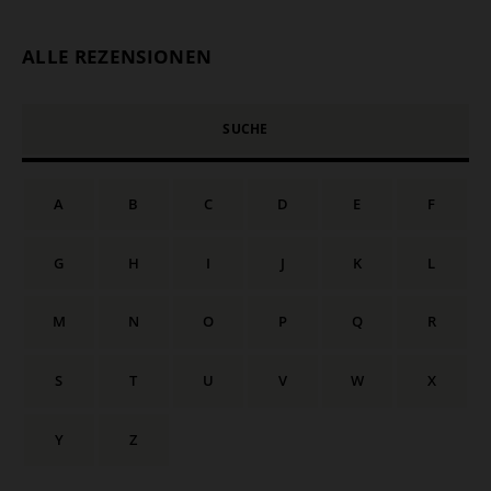
ALLE REZENSIONEN
SUCHE
A
B
C
D
E
F
G
H
I
J
K
L
M
N
O
P
Q
R
S
T
U
V
W
X
Y
Z