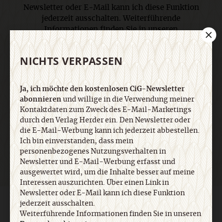
Newsletter oder E-Mail kann ich diese Funktion
jederzeit ausschalten. Weiterführende
Informationen finden Sie in unseren
Datenschutzhinweisen
.
NICHTS VERPASSEN
E-Mail
Ja, ich möchte den kostenlosen CiG-Newsletter
abonnieren
und willige in die Verwendung meiner
Kontaktdaten zum Zweck des E-Mail-Marketings
durch den Verlag Herder ein. Den Newsletter oder
Jetzt anmelden
die E-Mail-Werbung kann ich jederzeit abbestellen.
Ich bin einverstanden, dass mein
personenbezogenes Nutzungsverhalten in
Newsletter und E-Mail-Werbung erfasst und
ausgewertet wird, um die Inhalte besser auf meine
Interessen auszurichten. Über einen Link in
Newsletter oder E-Mail kann ich diese Funktion
jederzeit ausschalten.
AGB und Widerrufsbelehrung
Datenschutz
Barrierefreiheit
Impressum
Weiterführende Informationen finden Sie in unseren