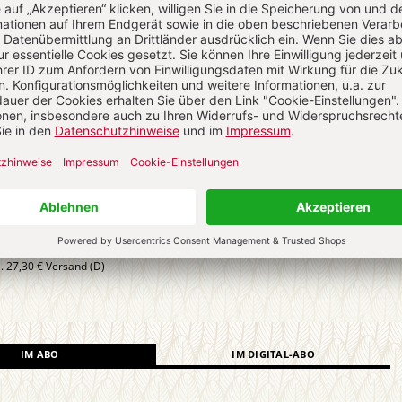
KEL JETZT LESEN!
ch auf alle anderen Artikel im Abo-Bereich
4 Hefte digital 0,00 €
 € für 26 Ausgaben pro Halbjahr + Digitalzugang
l. 27,30 € Versand (D)
IM ABO
IM DIGITAL-ABO