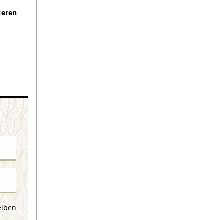
eren
eiben