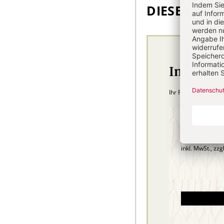
DIESEN ARTI
Im Abo
Ihr Plus: Zugriff au
4 Hefte + 
75,40
danach
inkl. MwSt., zzg