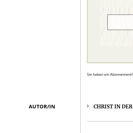
Sie haben ein Abonnement
AUTOR/IN
CHRIST IN DE
Überschrift
Artikel-
Infos