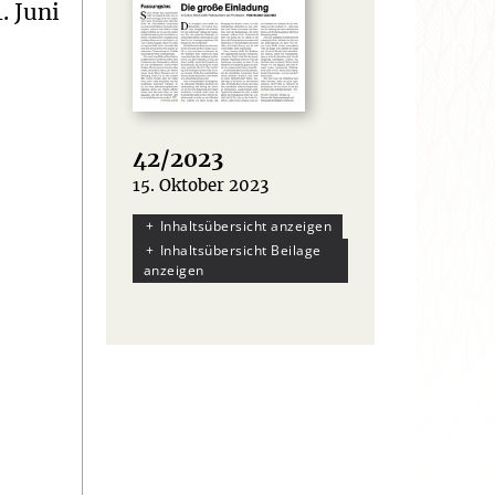
. Juni
42/2023
15. Oktober 2023
:
Inhaltsübersicht anzeigen
Inhaltsübersicht Beilage
anzeigen