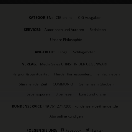
KATEGORIEN:
CIG online
CIG Ausgaben
SERVICES:
Autorinnen und Autoren
Redaktion
Unsere Philosophie
ANGEBOTE:
Blogs
Schlagwörter
VERLAG:
Media Sales CHRIST IN DER GEGENWART
Religion & Spiritualität
Herder Korrespondenz
einfach leben
Stimmen der Zeit
COMMUNIO
Gemeinsam Glauben
Lebensspuren
Bibel lesen
kunst und kirche
KUNDENSERVICE
+49 761 2717200
kundenservice@herder.de
Abo online kündigen
FOLGEN SIE UNS:
Facebook
Twitter