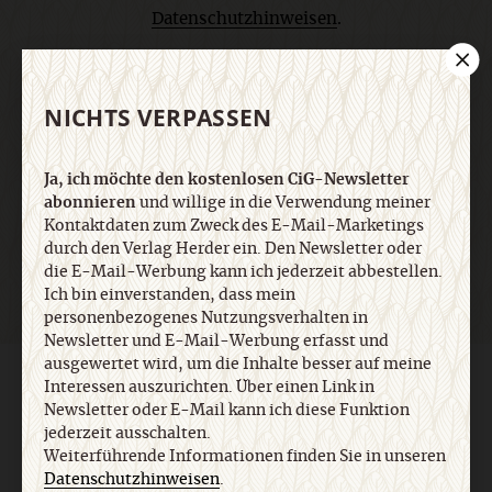
Datenschutzhinweisen
.
E-Mail
NICHTS VERPASSEN
Ja, ich möchte den kostenlosen CiG-Newsletter
abonnieren
und willige in die Verwendung meiner
Jetzt anmelden
Kontaktdaten zum Zweck des E-Mail-Marketings
durch den Verlag Herder ein. Den Newsletter oder
die E-Mail-Werbung kann ich jederzeit abbestellen.
Ich bin einverstanden, dass mein
personenbezogenes Nutzungsverhalten in
Newsletter und E-Mail-Werbung erfasst und
ausgewertet wird, um die Inhalte besser auf meine
AGB und Widerrufsbelehrung
Datenschutz
Barrierefreiheit
Interessen auszurichten. Über einen Link in
Impressum
Newsletter oder E-Mail kann ich diese Funktion
jederzeit ausschalten.
Weiterführende Informationen finden Sie in unseren
Vertrag widerrufen
Abo online kündigen
Datenschutzhinweisen
.