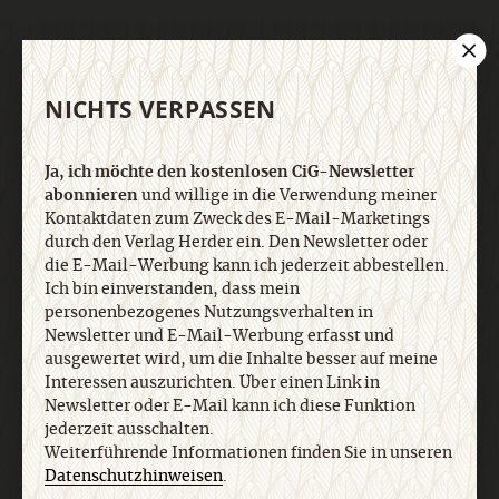
DER CIG-NEWSLETTER
NICHTS VERPASSEN
Ja, ich möchte den kostenlosen CiG-Newsletter
Ja, ich möchte den kostenlosen CiG-Newsletter
abonnieren
und willige in die Verwendung meiner
abonnieren
und willige in die Verwendung meiner
Kontaktdaten zum Zweck des E-Mail-Marketings
Kontaktdaten zum Zweck des E-Mail-Marketings
durch den Verlag Herder ein. Den Newsletter oder
durch den Verlag Herder ein. Den Newsletter oder
die E-Mail-Werbung kann ich jederzeit abbestellen.
die E-Mail-Werbung kann ich jederzeit abbestellen.
Ich bin einverstanden, dass mein
Ich bin einverstanden, dass mein
personenbezogenes Nutzungsverhalten in
personenbezogenes Nutzungsverhalten in
Newsletter und E-Mail-Werbung erfasst und
Newsletter und E-Mail-Werbung erfasst und
ausgewertet wird, um die Inhalte besser auf meine
ausgewertet wird, um die Inhalte besser auf meine
Interessen auszurichten. Über einen Link in
Interessen auszurichten. Über einen Link in
Newsletter oder E-Mail kann ich diese Funktion
Newsletter oder E-Mail kann ich diese Funktion
jederzeit ausschalten. Weiterführende
jederzeit ausschalten.
Weiterführende Informationen finden Sie in unseren
Informationen finden Sie in unseren
Datenschutzhinweisen
.
Datenschutzhinweisen
.