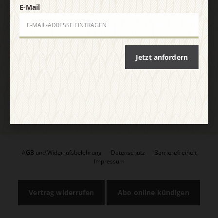
E-Mail
E-Mail
Jetzt anfordern
Jetzt anmelden
AGB und Widerrufsbelehrung
Datenschutz
Barrierefreiheit
Impressum
Vertrag widerrufen
Abo online kündigen