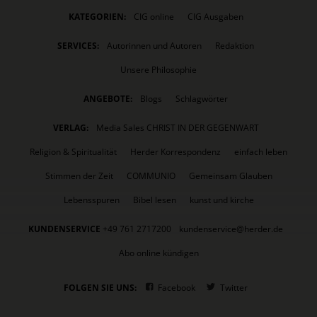
KATEGORIEN:
CIG online
CIG Ausgaben
SERVICES:
Autorinnen und Autoren
Redaktion
Unsere Philosophie
ANGEBOTE:
Blogs
Schlagwörter
VERLAG:
Media Sales CHRIST IN DER GEGENWART
Religion & Spiritualität
Herder Korrespondenz
einfach leben
Stimmen der Zeit
COMMUNIO
Gemeinsam Glauben
Lebensspuren
Bibel lesen
kunst und kirche
KUNDENSERVICE
+49 761 2717200
kundenservice@herder.de
Abo online kündigen
FOLGEN SIE UNS:
Facebook
Twitter