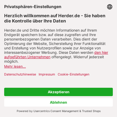
Feinfühligkeit im Umgang mit
Kindern
Zum Heft
wissen kompakt