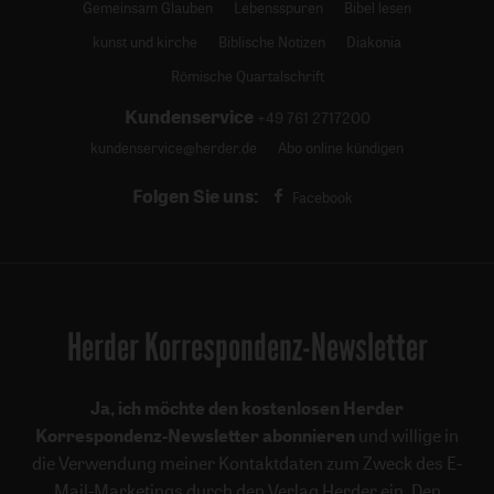
Gemeinsam Glauben
Lebensspuren
Bibel lesen
kunst und kirche
Biblische Notizen
Diakonia
Römische Quartalschrift
Kundenservice
+49 761 2717200
kundenservice@herder.de
Abo online kündigen
Folgen Sie uns:
Facebook
Herder Korrespondenz-Newsletter
Ja, ich möchte den kostenlosen Herder
Korrespondenz-Newsletter abonnieren
und willige in
die Verwendung meiner Kontaktdaten zum Zweck des E-
Mail-Marketings durch den Verlag Herder ein. Den