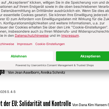
/2026
S. 44-47
es europäischen Islam
:
Eine Zumutung
Von Abualwafa M
liger Außenminister Jean Asselborn
:
„Wir brauchen 
opa“
Von Jean Asselborn, Annika Schmitz
2026
S. 4-5
t der EU
:
Solidarität und Kontrolle
Von Dana Kim Hansen-