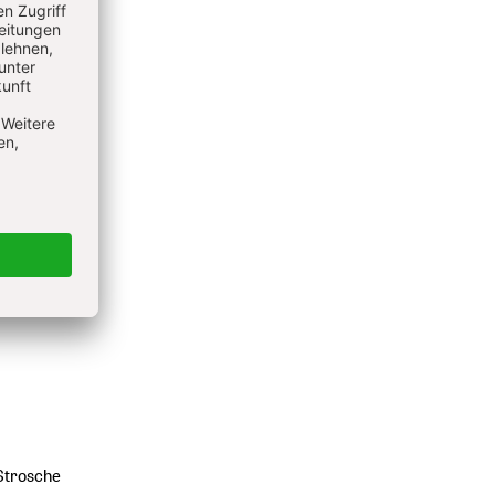
ohammed
künftig
Strosche