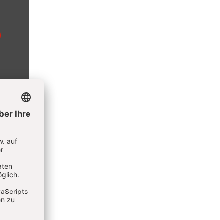
Von 1997
ta
enter
el.