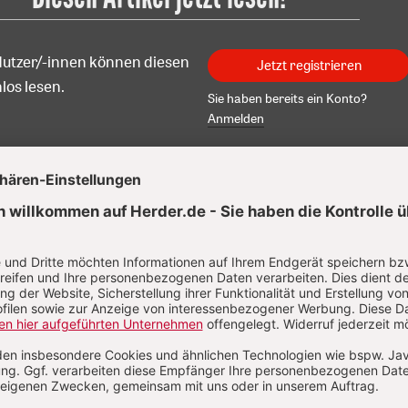
Nutzer/-innen können diesen
Jetzt registrieren
los lesen.
Sie haben bereits ein Konto?
Anmelden
 Bender
Bender (geb. 1968) ist Politikwissenschaftler und Theologe. 
001 war er Wissenschaftlicher Mitarbeiter im Europäischen
ment und dabei unter anderem mit der EU-Grundrechtechar
st. Er lehrt EU-Außenbeziehungen am IES European Union C
urg und Praktische Europakompetenz an der Universität Kass