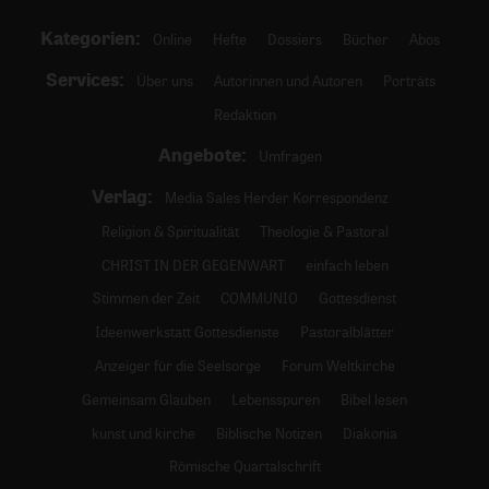
Kategorien:
Online
Hefte
Dossiers
Bücher
Abos
Services:
Über uns
Autorinnen und Autoren
Porträts
Redaktion
Angebote:
Umfragen
Verlag:
Media Sales Herder Korrespondenz
Religion & Spiritualität
Theologie & Pastoral
CHRIST IN DER GEGENWART
einfach leben
Stimmen der Zeit
COMMUNIO
Gottesdienst
Ideenwerkstatt Gottesdienste
Pastoralblätter
Anzeiger für die Seelsorge
Forum Weltkirche
Gemeinsam Glauben
Lebensspuren
Bibel lesen
kunst und kirche
Biblische Notizen
Diakonia
Römische Quartalschrift