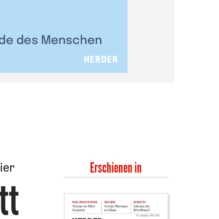
ier
Erschienen in
tt