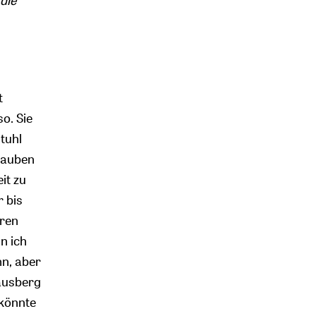
die
t
o. Sie
stuhl
Glauben
it zu
r bis
aren
n ich
n, aber
ausberg
 könnte