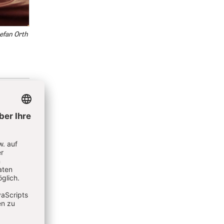
efan Orth
ik zum
Stoffe
etwas
n wir
logisch
rspruch
uben