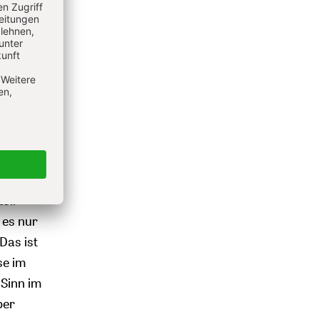
en
e ist
en wir
 wir da
ert?
ürde
önnen
oll
 es nur
Das ist
 se im
 Sinn im
ber