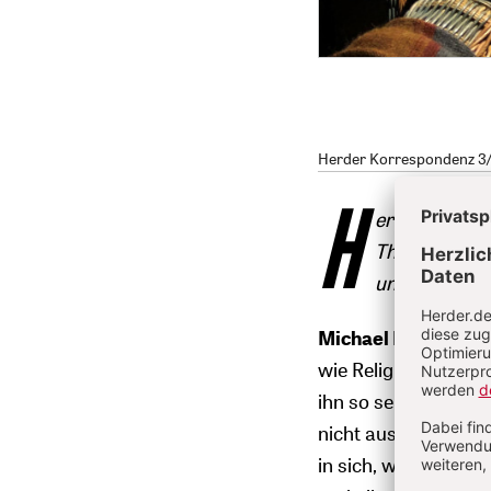
Herder Korrespondenz 3/20
H
err Köhlmeie
Thema Glauben
und Motive, Fi
Michael Köhlmeier
wie Religion. Auch 
ihn so sehr. Vielleic
nicht aus, dass man 
in sich, wenn wir al