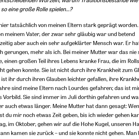
e entscheidenden Wurzeln, warum Traditionsbestände wie 
so eine große Rolle spielen...?
hier tatsächlich von meinen Eltern stark geprägt worden.
von meinem Vater, der zwar sehr gläubig war und betend
hzeitig aber auch ein sehr aufgeklärter Mensch war. Er ha
h gerungen, mehr als ich. Bei meiner Mutter war das nie s
e, einen großen Teil ihres Lebens kranke Frau, die im Roll
ht gehen konnte. Sie ist nicht durch ihre Krankheit zum 
t ihr durch ihren Glauben leichter gefallen, ihre Krankhe
Jahre sind meine Eltern nach Lourdes gefahren; das ist mi
s Vorbild. Sie sind immer im Juli dorthin gefahren und w
r auch etwas länger. Meine Mutter hat dann gesagt: Wen
du mir noch etwas Zeit geben, bis ich wieder gehen kan
g, im Oktober, gehen wir auf die Hohe Kugel, unseren H
ann kamen sie zurück – und sie konnte nicht gehen. Man