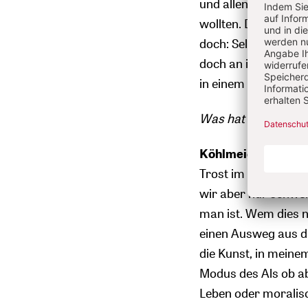
und allen Sinn selb
wollten. Das gilt a
doch: Selbst wenn w
doch an ihn. Nach d
in einem großen Di
Was hat sich denn 
Köhlmeier:
Wenn ma
Trost im Leben nur 
wir aber nur schwer
man ist. Wem dies nü
einen Ausweg aus di
die Kunst, in meinem 
Modus des Als ob ab.
Leben oder moralisc