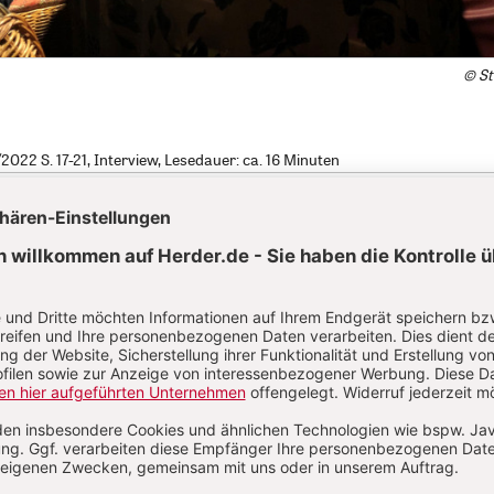
© St
22 S. 17-21, Interview, Lesedauer: ca. 16 Minuten
r, Sie äußern sich immer wieder auch mit beißender Krit
, trotzdem finden sich in Ihren Romanen viele religiöse 
guren und Zitate. Welche Rolle spielt für Sie die Religion?
:
Sogar wenn wir keine Religion haben, benötigen wir so 
wenn es stimmt, dass Gott nach Nietzsche tot ist, brauche
ht sind wir einfach noch nicht reif dazu: Aber es geht sich 
selbst die eigene Instanz für alles ist. Es wäre ein Wide
le unsere ethischen Kriterien und alle Phantasie, allen Gla