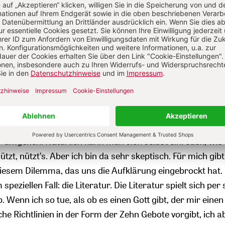
st machen wollten oder als von uns selbst gemacht anseh
uch dann, wenn man alles selbst gemacht hat. Das Paradox
ir den Gott gemacht haben, an den wir glauben, so glaub
er Aufklärung und durch die Naturwissenschaften stehen
lemma.
in den vergangenen Jahrhunderten so grundlegend geänd
n die Aufklärung konsequent zu Ende denken wollte, w
aus uns selbst kommen. Mit dieser Selbstbezüglichkeit k
 umgehen. Natürlich kann man sich selbst einreden, wie t
tzt, nützt’s. Aber ich bin da sehr skeptisch. Für mich gibt
esem Dilemma, das uns die Aufklärung eingebrockt hat. 
speziellen Fall: die Literatur. Die Literatur spielt sich per
 Wenn ich so tue, als ob es einen Gott gibt, der mir einen
he Richtlinien in der Form der Zehn Gebote vorgibt, ich a