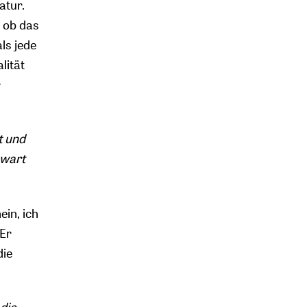
atur.
s ob das
als jede
lität
r
t und
nwart
ein, ich
 Er
die