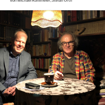
Von
Michael Köhlmeier
,
Stefan Orth