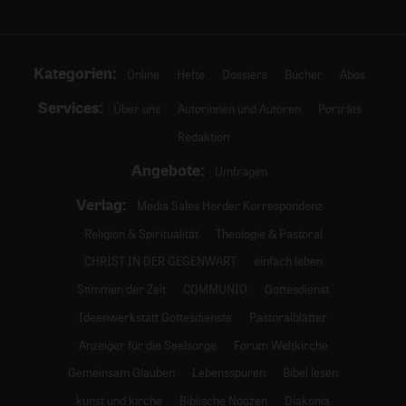
Kategorien:
Online
Hefte
Dossiers
Bücher
Abos
Services:
Über uns
Autorinnen und Autoren
Porträts
Redaktion
Angebote:
Umfragen
Verlag:
Media Sales Herder Korrespondenz
Religion & Spiritualität
Theologie & Pastoral
CHRIST IN DER GEGENWART
einfach leben
Stimmen der Zeit
COMMUNIO
Gottesdienst
Ideenwerkstatt Gottesdienste
Pastoralblätter
Anzeiger für die Seelsorge
Forum Weltkirche
Gemeinsam Glauben
Lebensspuren
Bibel lesen
kunst und kirche
Biblische Notizen
Diakonia