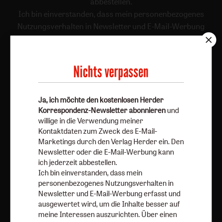
abbestellen.
Ich bin einverstanden, dass mein personenbezogenes
Nutzungsverhalten in Newsletter und E-Mail-Werbung
erfasst und ausgewertet wird, um die Inhalte besser auf
meine Interessen auszurichten. Über einen Link in
Newsletter oder E-Mail kann ich diese Funktion jederzeit
Nichts verpassen
ausschalten.
Weiterführende Informationen finden Sie in unseren
Ja, ich möchte den kostenlosen Herder
Datenschutzhinweisen
.
Korrespondenz-Newsletter abonnieren
und
E-Mail
willige in die Verwendung meiner
Kontaktdaten zum Zweck des E-Mail-
Marketings durch den Verlag Herder ein. Den
Newsletter oder die E-Mail-Werbung kann
ich jederzeit abbestellen.
Jetzt anmelden
Ich bin einverstanden, dass mein
personenbezogenes Nutzungsverhalten in
Newsletter und E-Mail-Werbung erfasst und
ausgewertet wird, um die Inhalte besser auf
meine Interessen auszurichten. Über einen