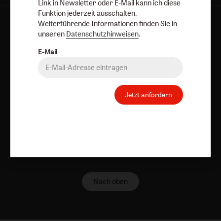
Link in Newsletter oder E-Mail kann ich diese
Funktion jederzeit ausschalten.
Weiterführende Informationen finden Sie in
AGB und Widerrufsbelehrung
Datenschutz
unseren
Datenschutzhinweisen
.
Barrierefreiheit
Impressum
E-Mail
Vertrag widerrufen
Abo online kündigen
Jetzt anfordern
Nach oben