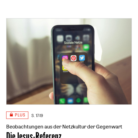
PLUS
S. 17-19
Beobachtungen aus der Netzkultur der Gegenwart
:
Die Jesus-Referenz