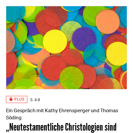
PLUS
S. 4-8
Ein Gespräch mit Kathy Ehrensperger und Thomas
Söding
:
„Neutestamentliche Christologien sind