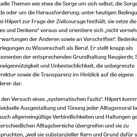
uelle Themen wie etwa die Sorge um sich selbst, die Sor
rde oder um die Herausforderung, unter heutigen Beding
i Hilpert zur Frage der Zivilcourage festhält, sie setze die
es und Denkens“ voraus und orientiere sich „nicht vorne
Erwartungen der Anderen sowie an Vorschriften“. Bedenk
rlegungen zu Wissenschaft als Beruf. Er stellt knapp als
onenten der entsprechenden Grundhaltung Neugierde, 
Uneigennützigkeit und Unbestechlichkeit, die unbegrenzte
rrektur sowie die Transparenz im Hinblick auf die eigene
derer dar.
den Versuch eines „systematischen Fazits“. Hilpert komm
dividuelle Ausgestaltung und Tönung jeder Alltagsmoral 
t auch allgemeingültige Verbindlichkeiten und Haltungen g
terschiedlichen Alltagsbereiche übergreifen und sie zu
ruchten, „weil sie substanzieller Kern und Grund dafür s