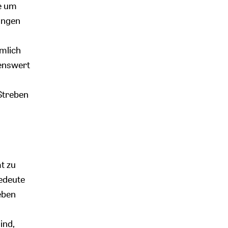
ge um
ungen
hmlich
enswert
Streben
t zu
bedeute
eben
ind,