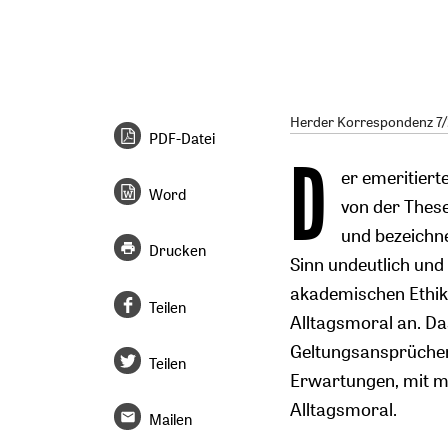
Herder Korrespondenz 7/2
PDF-Datei
D
er emeritier
Word
von der Thes
und bezeichne
Drucken
Sinn undeutlich und 
akademischen Ethike
Teilen
Alltagsmoral an. Da
Geltungsansprüchen 
Teilen
Erwartungen, mit mo
Alltagsmoral.
Mailen