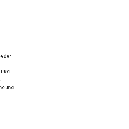
e der
 1991
s
che und