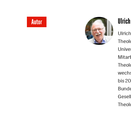
Überschrift
Ulrich
Autor
Artikel-
Ulrich
Theol
Infos
Unive
Mitar
Theol
wechs
bis 2
Bunde
Gesell
Theol