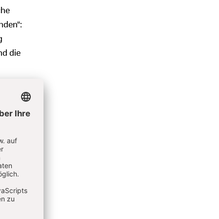
che
nden“:
g
d die