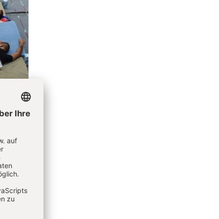
gieren die
 KNA-Bild