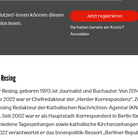
Nutzer/-innen können diesen
Jetzt registrieren
los lesen.
Sie haben bereits ein Konto?
Anmelden
 Resing
 Resing, geboren 1970, ist Journalist und Buchautor. Von 201
r 2022 war er Chefredakteur der „Herder Korrespondenz“. Z
esing Redakteur der Katholischen Nachrichten-Agentur (KN
. Seit 2002 war er als Hauptstadt-Korrespondent in Berlin fü
hiedene Tageszeitungen sowie katholische Kirchenzeitungen 
022 verantwortet er das Innenpolitik-Ressort „Berliner Repub