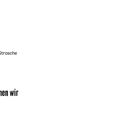
Strosche
men wir