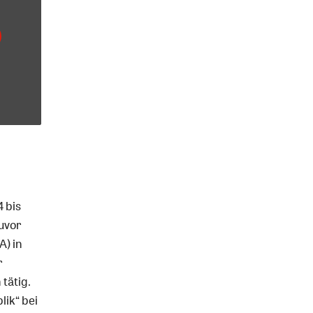
4 bis
uvor
A) in
r
tätig.
lik“ bei