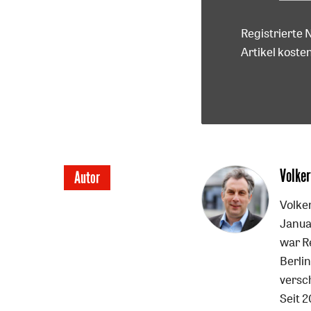
Registrierte 
Artikel kosten
Überschrift
Volker
Autor
Artikel-
Volker
Janua
Infos
war R
Berlin
versc
Seit 2