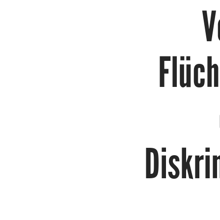
V
Flüc
Diskri