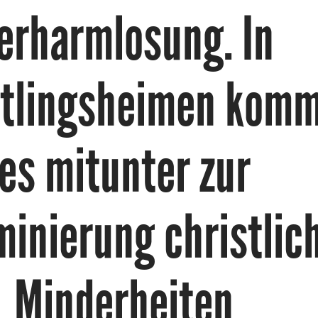
erharmlosung. In
htlingsheimen kom
es mitunter zur
minierung christlic
Minderheiten