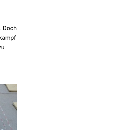
t. Doch
skampf
zu