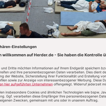
gsunterkünfte kommt es mitunter zu Diskriminierung gegen Christen. Rea
©
016 S. 7, Kommentar, Lesedauer: ca. 4 Minuten