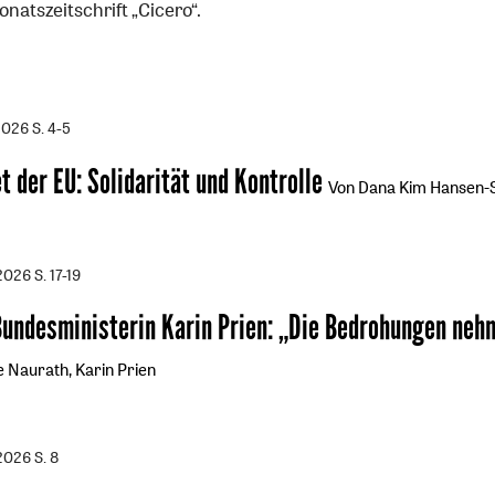
natszeitschrift „Cicero“.
2026
S. 4-5
t der EU
:
Solidarität und Kontrolle
Von Dana Kim Hansen-
/2026
S. 17-19
Bundesministerin Karin Prien
:
„Die Bedrohungen neh
e Naurath, Karin Prien
/2026
S. 8