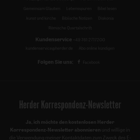
Gemeinsam Glauben
Lebensspuren
Bibel lesen
kunst und kirche
Biblische Notizen
Diakonia
Römische Quartalschrift
Kundenservice
+49 761 2717200
kundenservice@herder.de
Abo online kündigen
Folgen Sie uns:
Facebook
Herder Korrespondenz-Newsletter
Ja, ich möchte den kostenlosen Herder
Korrespondenz-Newsletter abonnieren
und willige in
die Verwendung meiner Kontaktdaten zum Zweck des E-