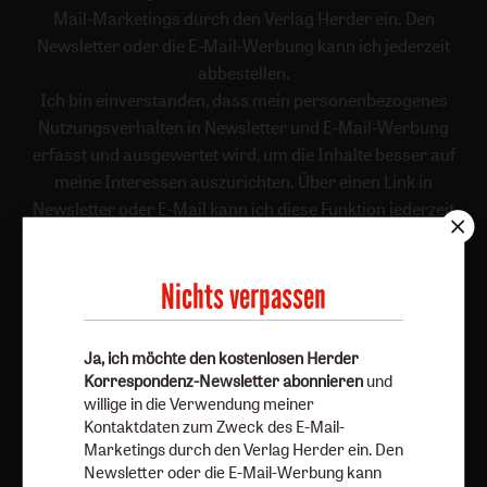
Mail-Marketings durch den Verlag Herder ein. Den
Newsletter oder die E-Mail-Werbung kann ich jederzeit
abbestellen.
Ich bin einverstanden, dass mein personenbezogenes
Nutzungsverhalten in Newsletter und E-Mail-Werbung
erfasst und ausgewertet wird, um die Inhalte besser auf
meine Interessen auszurichten. Über einen Link in
Newsletter oder E-Mail kann ich diese Funktion jederzeit
ausschalten.
Weiterführende Informationen finden Sie in unseren
Nichts verpassen
Datenschutzhinweisen
.
E-Mail
Ja, ich möchte den kostenlosen Herder
Korrespondenz-Newsletter abonnieren
und
willige in die Verwendung meiner
Kontaktdaten zum Zweck des E-Mail-
Jetzt anmelden
Marketings durch den Verlag Herder ein. Den
Newsletter oder die E-Mail-Werbung kann