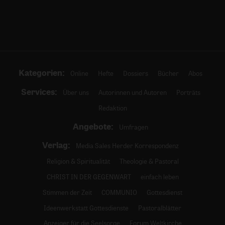
Kategorien:
Online
Hefte
Dossiers
Bücher
Abos
Services:
Über uns
Autorinnen und Autoren
Porträts
Redaktion
Angebote:
Umfragen
Verlag:
Media Sales Herder Korrespondenz
Religion & Spiritualität
Theologie & Pastoral
CHRIST IN DER GEGENWART
einfach leben
Stimmen der Zeit
COMMUNIO
Gottesdienst
Ideenwerkstatt Gottesdienste
Pastoralblätter
Anzeiger für die Seelsorge
Forum Weltkirche