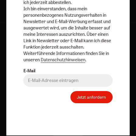
ich jederzeit abbestellen.
Ich bin einverstanden, dass mein
personenbezogenes Nutzungsverhalten in
Newsletter und E-Mail-Werbung erfasst und
ausgewertet wird, um die Inhalte besser auf
meine Interessen auszurichten. Über einen
AGB und Widerrufsbelehrung
Datenschutz
Link in Newsletter oder E-Mail kann ich diese
Barrierefreiheit
Impressum
Funktion jederzeit ausschalten.
Weiterführende Informationen finden Sie in
unseren
Datenschutzhinweisen
.
Vertrag widerrufen
Abo online kündigen
E-Mail
Jetzt anfordern
Nach oben