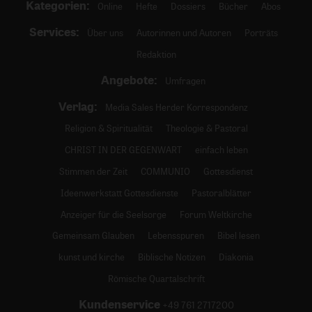
Kategorien:
Online
Hefte
Dossiers
Bücher
Abos
Services:
Über uns
Autorinnen und Autoren
Porträts
Redaktion
Angebote:
Umfragen
Verlag:
Media Sales Herder Korrespondenz
Religion & Spiritualität
Theologie & Pastoral
CHRIST IN DER GEGENWART
einfach leben
Stimmen der Zeit
COMMUNIO
Gottesdienst
Ideenwerkstatt Gottesdienste
Pastoralblätter
Anzeiger für die Seelsorge
Forum Weltkirche
Gemeinsam Glauben
Lebensspuren
Bibel lesen
kunst und kirche
Biblische Notizen
Diakonia
Römische Quartalschrift
Kundenservice
+49 761 2717200