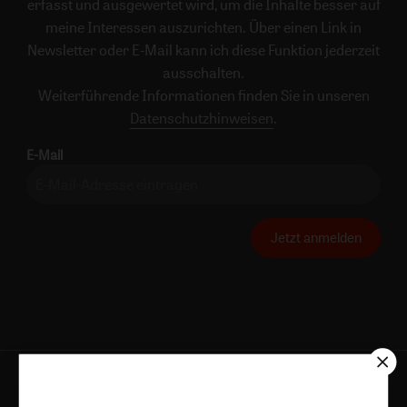
erfasst und ausgewertet wird, um die Inhalte besser auf
meine Interessen auszurichten. Über einen Link in
Newsletter oder E-Mail kann ich diese Funktion jederzeit
ausschalten.
Weiterführende Informationen finden Sie in unseren
Datenschutzhinweisen
.
E-Mail
Jetzt anmelden
AGB und Widerrufsbelehrung
Datenschutz