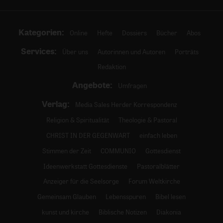
Kategorien:
Online
Hefte
Dossiers
Bücher
Abos
Services:
Über uns
Autorinnen und Autoren
Porträts
Redaktion
Angebote:
Umfragen
Verlag:
Media Sales Herder Korrespondenz
Religion & Spiritualität
Theologie & Pastoral
CHRIST IN DER GEGENWART
einfach leben
Stimmen der Zeit
COMMUNIO
Gottesdienst
Ideenwerkstatt Gottesdienste
Pastoralblätter
Anzeiger für die Seelsorge
Forum Weltkirche
Gemeinsam Glauben
Lebensspuren
Bibel lesen
kunst und kirche
Biblische Notizen
Diakonia