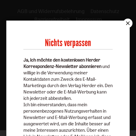
AGB und Widerrufsbelehrung
Datenschutz
Barrierefreiheit
Impressum
Vertrag widerrufen
Abo online kündigen
Nichts verpassen
Ja, ich möchte den kostenlosen Herder
Korrespondenz-Newsletter abonnieren
und
willige in die Verwendung meiner
Kontaktdaten zum Zweck des E-Mail-
Marketings durch den Verlag Herder ein. Den
Newsletter oder die E-Mail-Werbung kann
ich jederzeit abbestellen.
Ich bin einverstanden, dass mein
Nach oben
personenbezogenes Nutzungsverhalten in
Newsletter und E-Mail-Werbung erfasst und
ausgewertet wird, um die Inhalte besser auf
meine Interessen auszurichten. Über einen