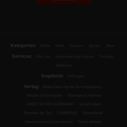
Kategorien:
Online
Hefte
Dossiers
Bücher
Abos
Services:
Über uns
Autorinnen und Autoren
Porträts
Redaktion
Angebote:
Umfragen
Verlag:
Media Sales Herder Korrespondenz
Religion & Spiritualität
Theologie & Pastoral
CHRIST IN DER GEGENWART
einfach leben
Stimmen der Zeit
COMMUNIO
Gottesdienst
Ideenwerkstatt Gottesdienste
Pastoralblätter