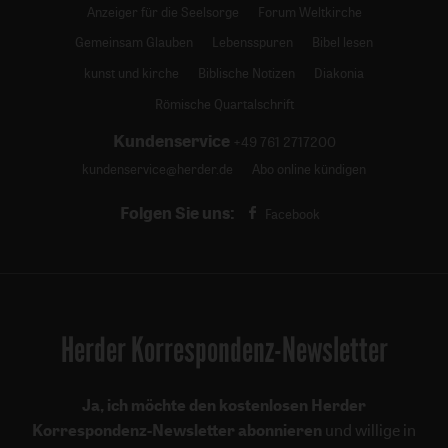
Anzeiger für die Seelsorge
Forum Weltkirche
Gemeinsam Glauben
Lebensspuren
Bibel lesen
kunst und kirche
Biblische Notizen
Diakonia
Römische Quartalschrift
Kundenservice
+49 761 2717200
kundenservice@herder.de
Abo online kündigen
Folgen Sie uns:
Facebook
Herder Korrespondenz-Newsletter
Ja, ich möchte den kostenlosen Herder
Korrespondenz-Newsletter abonnieren
und willige in