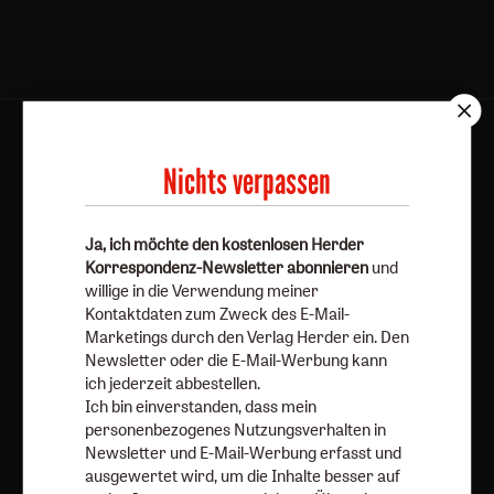
AGB und Widerrufsbelehrung
Datenschutz
Nichts verpassen
Barrierefreiheit
Impressum
Vertrag widerrufen
Abo online kündigen
Ja, ich möchte den kostenlosen Herder
Korrespondenz-Newsletter abonnieren
und
willige in die Verwendung meiner
Kontaktdaten zum Zweck des E-Mail-
Marketings durch den Verlag Herder ein. Den
Newsletter oder die E-Mail-Werbung kann
ich jederzeit abbestellen.
Ich bin einverstanden, dass mein
personenbezogenes Nutzungsverhalten in
Newsletter und E-Mail-Werbung erfasst und
ausgewertet wird, um die Inhalte besser auf
Nach oben