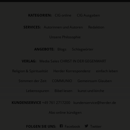
KATEGORIEN:
CIG online
CIG Ausgaben
SERVICES:
Autorinnen und Autoren
Redaktion
Unsere Philosophie
ANGEBOTE:
Blogs
Schlagwörter
VERLAG:
Media Sales CHRIST IN DER GEGENWART
Religion & Spiritualität
Herder Korrespondenz
einfach leben
Stimmen der Zeit
COMMUNIO
Gemeinsam Glauben
Lebensspuren
Bibel lesen
kunst und kirche
KUNDENSERVICE
+49 761 2717200
kundenservice@herder.de
Abo online kündigen
FOLGEN SIE UNS:
Facebook
Twitter