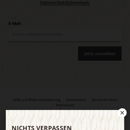
Datenschutzhinweisen
.
E-Mail
Jetzt anmelden
AGB und Widerrufsbelehrung
Datenschutz
Barrierefreiheit
Impressum
Vertrag widerrufen
Abo online kündigen
NICHTS VERPASSEN