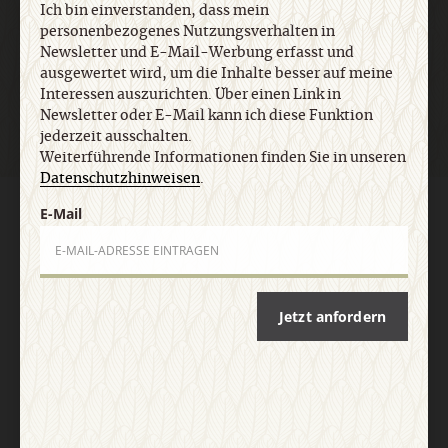
Ich bin einverstanden, dass mein
personenbezogenes Nutzungsverhalten in
Newsletter und E-Mail-Werbung erfasst und
Jetzt anmelden
ausgewertet wird, um die Inhalte besser auf meine
Interessen auszurichten. Über einen Link in
Newsletter oder E-Mail kann ich diese Funktion
jederzeit ausschalten.
Weiterführende Informationen finden Sie in unseren
Datenschutzhinweisen
.
E-Mail
AGB und Widerrufsbelehrung
Datenschutz
Barrierefreiheit
Impressum
Vertrag widerrufen
Abo online kündigen
Jetzt anfordern