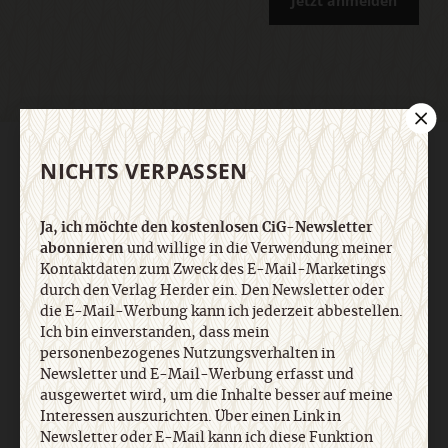
Jetzt anmelden
AGB und Widerrufsbelehrung
Datenschutz
Barrierefreiheit
NICHTS VERPASSEN
Impressum
Ja, ich möchte den kostenlosen CiG-Newsletter
Vertrag widerrufen
Abo online kündigen
abonnieren
und willige in die Verwendung meiner
Kontaktdaten zum Zweck des E-Mail-Marketings
durch den Verlag Herder ein. Den Newsletter oder
die E-Mail-Werbung kann ich jederzeit abbestellen.
Ich bin einverstanden, dass mein
personenbezogenes Nutzungsverhalten in
Newsletter und E-Mail-Werbung erfasst und
ausgewertet wird, um die Inhalte besser auf meine
Interessen auszurichten. Über einen Link in
Newsletter oder E-Mail kann ich diese Funktion