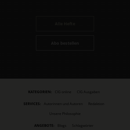
Alle Hefte
Abo bestellen
KATEGORIEN:
CIG online
CIG Ausgaben
SERVICES:
Autorinnen und Autoren
Redaktion
Unsere Philosophie
ANGEBOTE:
Blogs
Schlagwörter