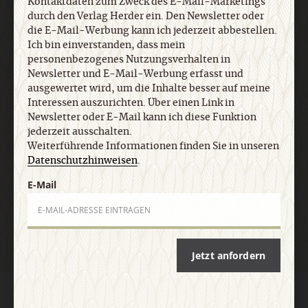
Kontaktdaten zum Zweck des E-Mail-Marketings
Interessen auszurichten. Über einen Link in
durch den Verlag Herder ein. Den Newsletter oder
Newsletter oder E-Mail kann ich diese Funktion
die E-Mail-Werbung kann ich jederzeit abbestellen.
jederzeit ausschalten. Weiterführende
Ich bin einverstanden, dass mein
Informationen finden Sie in unseren
personenbezogenes Nutzungsverhalten in
Datenschutzhinweisen
.
Newsletter und E-Mail-Werbung erfasst und
ausgewertet wird, um die Inhalte besser auf meine
Interessen auszurichten. Über einen Link in
E-Mail
Newsletter oder E-Mail kann ich diese Funktion
jederzeit ausschalten.
Weiterführende Informationen finden Sie in unseren
Datenschutzhinweisen
.
E-Mail
Jetzt anmelden
Jetzt anfordern
AGB und Widerrufsbelehrung
Datenschutz
Barrierefreiheit