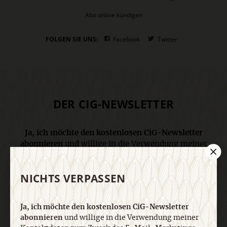
Abo online kündigen
FOLGEN SIE UNS:
Facebook
Twitter
DER CIG-NEWSLETTER
Ja, ich möchte den kostenlosen CiG-Newsletter
abonnieren
und willige in die Verwendung meiner
Kontaktdaten zum Zweck des E-Mail-Marketings
durch den Verlag Herder ein. Den Newsletter oder
NICHTS VERPASSEN
die E-Mail-Werbung kann ich jederzeit abbestellen.
Ich bin einverstanden, dass mein
personenbezogenes Nutzungsverhalten in
Ja, ich möchte den kostenlosen CiG-Newsletter
Newsletter und E-Mail-Werbung erfasst und
abonnieren
und willige in die Verwendung meiner
ausgewertet wird, um die Inhalte besser auf meine