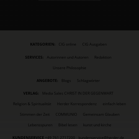
KATEGORIEN:
CIG online
CIG Ausgaben
SERVICES:
Autorinnen und Autoren
Redaktion
Unsere Philosophie
ANGEBOTE:
Blogs
Schlagwörter
VERLAG:
Media Sales CHRIST IN DER GEGENWART
Religion & Spiritualität
Herder Korrespondenz
einfach leben
Stimmen der Zeit
COMMUNIO
Gemeinsam Glauben
Lebensspuren
Bibel lesen
kunst und kirche
KUNDENSERVICE
+49 761 2717200
kundenservice@herder.de